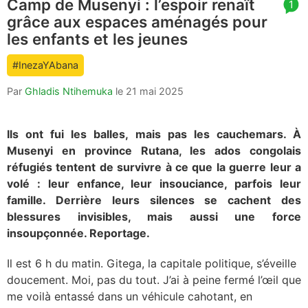
Camp de Musenyi : l’espoir renaît
article
1
grâce aux espaces aménagés pour
comment
count
les enfants et les jeunes
is:
#InezaYAbana
Par
Ghladis Ntihemuka
le
21 mai 2025
Ils ont fui les balles, mais pas les cauchemars. À
Musenyi en province Rutana, les ados congolais
réfugiés tentent de survivre à ce que la guerre leur a
volé : leur enfance, leur insouciance, parfois leur
famille. Derrière leurs silences se cachent des
blessures invisibles, mais aussi une force
insoupçonnée. Reportage.
Il est 6 h du matin. Gitega, la capitale politique, s’éveille
doucement. Moi, pas du tout. J’ai à peine fermé l’œil que
me voilà entassé dans un véhicule cahotant, en