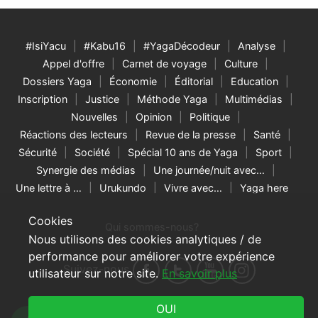
#IsiYacu
#Kabu16
#YagaDécodeur
Analyse
Appel d'offre
Carnet de voyage
Culture
Dossiers Yaga
Économie
Éditorial
Education
Inscription
Justice
Méthode Yaga
Multimédias
Nouvelles
Opinion
Politique
Réactions des lecteurs
Revue de la presse
Santé
Sécurité
Société
Spécial 10 ans de Yaga
Sport
Synergie des médias
Une journée/nuit avec…
Une lettre à …
Urukundo
Vivre avec…
Yaga here
Cookies
Qui sommes-nous?
Nous utilisons des cookies analytiques / de
performance pour améliorer votre expérience
Suivez-nous
utilisateur sur notre site.
En savoir plus
© 2026 Yaga Burundi & RNW Media