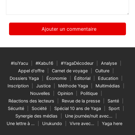
*
#IsiYacu
#Kabu16
#YagaDécodeur
Analyse
Appel d'offre
Carnet de voyage
Culture
Dossiers Yaga
Économie
Éditorial
Education
Inscription
Justice
Méthode Yaga
Multimédias
Nouvelles
Opinion
Politique
Réactions des lecteurs
Revue de la presse
Santé
Sécurité
Société
Spécial 10 ans de Yaga
Sport
Synergie des médias
Une journée/nuit avec…
Une lettre à …
Urukundo
Vivre avec…
Yaga here