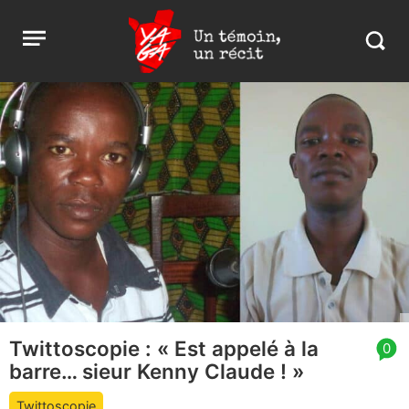
Aller
Yaga
Open
au
Burundi
Search
menu
contenu
in
https:
burund
Twittoscopie : « Est appelé à la
article
0
barre… sieur Kenny Claude ! »
comment
count
Twittoscopie