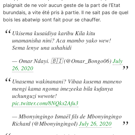
plaignait de ne voir aucun geste de la part de l’Etat
burundais, a vite été pris à partie. Il ne sait pas de quel
bois les abatwip sont fait pour se chauffer.
Ukisema kusaidiya karibu Kila kitu
unamanisha nini? Aca mambo yako wew!
Sema lenye una ushahidi
— Omar Ndayi. 🇧🇮 (@Omar_Bongo06)
July
26, 2020
Unasema wakinanani? Vibaa kusema maneno
mengi kama ngoma imezeeka bila kufanya
uchunguzi wewote!
pic.twitter.com/8NQks2Afu3
— Mbonyingingo Ismaël fils de Mbonyingingo
Richard (@MbonyingingoI)
July 26, 2020