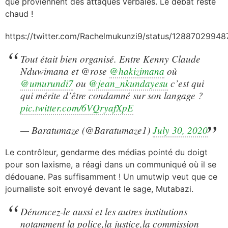
que proviennent des attaques verbales. Le débat reste
chaud !
https://twitter.com/Rachelmukunzi9/status/1288702994
Tout était bien organisé. Entre Kenny Claude
Nduwimana et @rose
@hakizimana
où
@umurundi7
ou
@jean_nkundayesu
c’est qui
qui mérite d’être condamné sur son langage ?
pic.twitter.com/6VQryafXpE
— Baratumaze (@Baratumaze1)
July 30, 2020
Le contrôleur, gendarme des médias pointé du doigt
pour son laxisme, a réagi dans un communiqué où il se
dédouane. Pas suffisamment ! Un umutwip veut que ce
journaliste soit envoyé devant le sage, Mutabazi.
Dénoncez-le aussi et les autres institutions
notamment la police,la justice,la commission