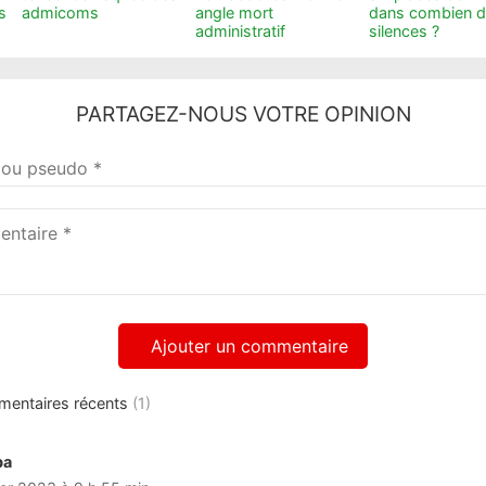
s
admicoms
angle mort
dans combien 
administratif
silences ?
PARTAGEZ-NOUS VOTRE OPINION
taire
mentaires récents
(1)
ba
dit :