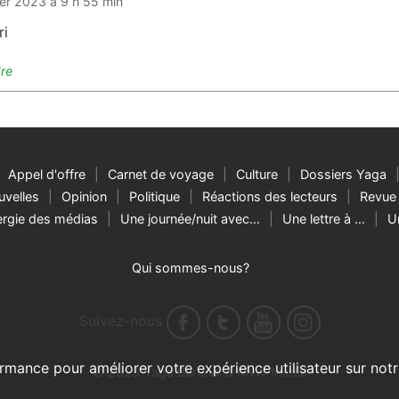
ier 2023 à 9 h 55 min
ri
re
Appel d'offre
Carnet de voyage
Culture
Dossiers Yaga
velles
Opinion
Politique
Réactions des lecteurs
Revue 
rgie des médias
Une journée/nuit avec…
Une lettre à …
U
Qui sommes-nous?
Suivez-nous
rmance pour améliorer votre expérience utilisateur sur notr
© 2026 Yaga Burundi & RNW Media