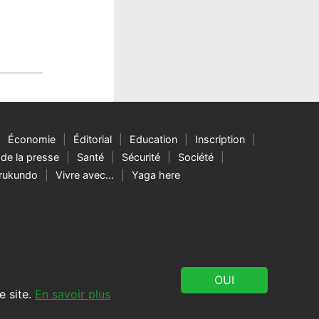
Économie
Éditorial
Education
Inscription
de la presse
Santé
Sécurité
Société
rukundo
Vivre avec…
Yaga here
e site.
En savoir plus