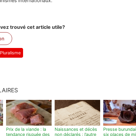
ganismes internationaux.
ez trouvé cet article utile?
on
Pluralisme
LAIRES
Prix de la viande : la
Naissances et décès
Presse burundai
tendance risquée des
non déclarés : l’autre
six places de m