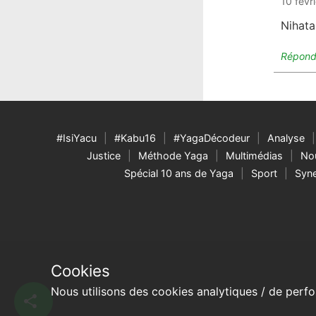
10 févr
Nihata
Répond
#IsiYacu
#Kabu16
#YagaDécodeur
Analyse
Justice
Méthode Yaga
Multimédias
Nou
Spécial 10 ans de Yaga
Sport
Syne
Cookies
Nous utilisons des cookies analytiques / de perfo