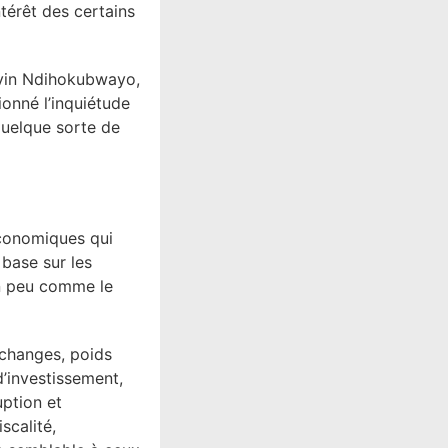
ntérêt des certains
elvin Ndihokubwayo,
ionné l’inquiétude
 quelque sorte de
économiques qui
base sur les
un peu comme le
échanges, poids
d’investissement,
uption et
scalité,