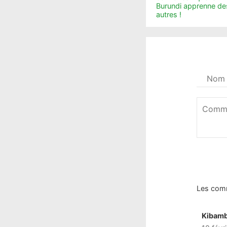
Burundi apprenne de
autres !
Votre
nom
*
Commen
*
Les com
Kibam