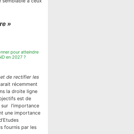
e semblable à ceux
re »
onner pour atteindre
PND en 2027 ?
t de rectifier les
larait récemment
s la droite ligne
bjectifs est de
on sur l’importance
ent une importance
 d’Etudes
s fournis par les