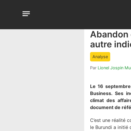
Aller
au
Open
contenu
menu
Abandon d
article
comment
autre ind
count
is:
Analyse
Par
Lionel Jospin M
Le 16 septembre
Business. Ses in
climat des affai
document de réfé
C’est une réalité 
le Burundi a initié