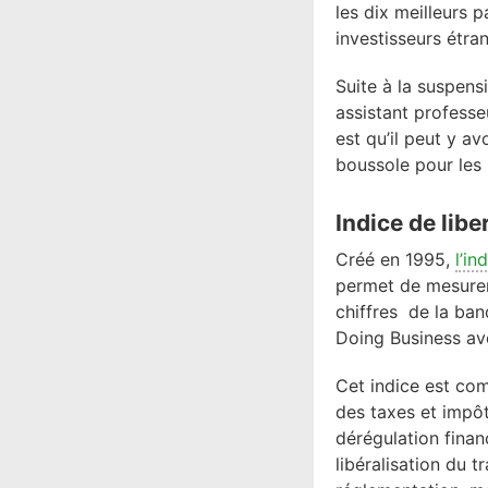
les dix meilleurs 
investisseurs étra
Suite à la suspens
assistant professeu
est qu’il peut y a
boussole pour les 
Indice de lib
Créé en 1995,
l’i
permet de mesurer 
chiffres de la ban
Doing Business ave
Cet indice est com
des taxes et impôt
dérégulation financ
libéralisation du t