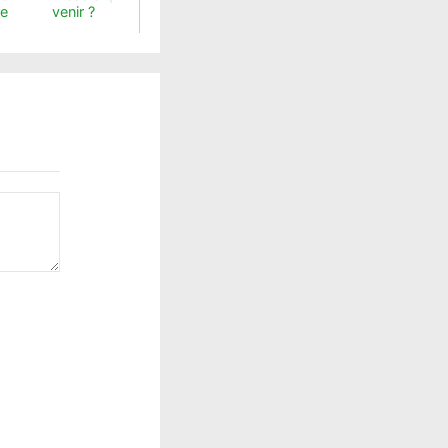
de
venir ?
sans challenger ?
Burundi