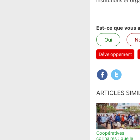
institutions et or
Est-ce que vous av
Oui
N
Développement
ARTICLES SIMI
Coopératives
collinaires : que le