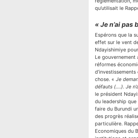
réglementation, m
qu’utilisait le Ra
« Je n’ai pas 
Espérons que la s
effet sur le vent d
Ndayishimiye pour 
Le gouvernement a
réformes économiq
d’investissements 
chose. «
Je demand
défauts (….). Je n’
le président Ndayi
du leadership que l
faire du Burundi u
des progrès réalis
particulière. Rapp
Economiques du Bur