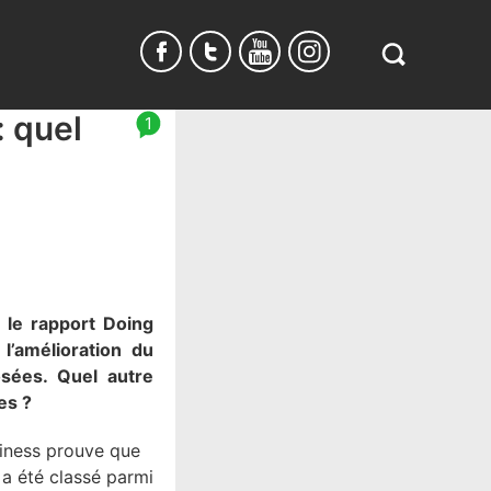
Search
in
https://www.
 quel
1
burundi.com/
le rapport Doing
l’amélioration du
osées. Quel autre
es ?
siness prouve que
l a été classé parmi