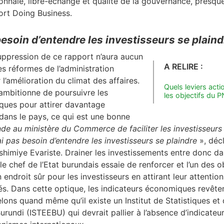
onnaie, libre-échange et qualité de la gouvernance, presqu
pport Doing Business.
besoin d’entendre les investisseurs se plaind
uppression de ce rapport n’aura aucun
A RELIRE :
es réformes de l’administration
l’amélioration du climat des affaires.
Quels leviers acti
mbitionne de poursuivre les
les objectifs du 
ues pour attirer davantage
dans le pays, ce qui est une bonne
e au ministère du Commerce de faciliter les investisseurs e
ai pas besoin d’entendre les investisseurs se plaindre
», déc
shimiye Evariste. Drainer les investissements entre donc dan
e chef de l’Etat burundais essaie de renforcer et l’un des o
n endroit sûr pour les investisseurs en attirant leur attenti
és. Dans cette optique, les indicateurs économiques revêt
elons quand même qu’il existe un Institut de Statistiques et
undi (ISTEEBU) qui devrait pallier à l’absence d’indicateur