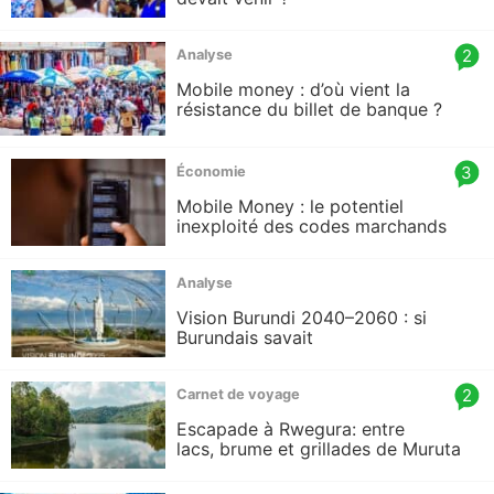
is:
article
2
Analyse
comm
Mobile money : d’où vient la
count
résistance du billet de banque ?
is:
article
3
Économie
comm
Mobile Money : le potentiel
count
inexploité des codes marchands
is:
Analyse
Vision Burundi 2040–2060 : si
Burundais savait
article
2
Carnet de voyage
comm
Escapade à Rwegura: entre
count
lacs, brume et grillades de Muruta
is: