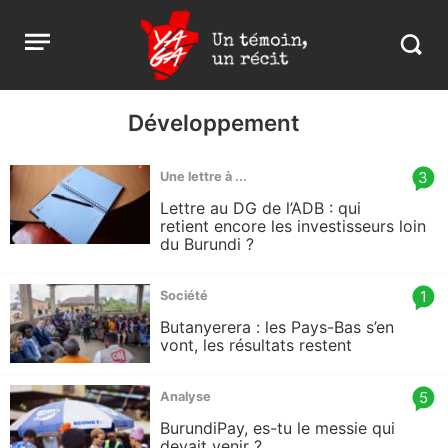
Aller
Yaga
Open
au
Burundi
Search
menu
contenu
in
https:
burund
Développement
article
3
Une lettre à ...
comm
Lettre au DG de l’ADB : qui
count
retient encore les investisseurs loin
du Burundi ?
is:
article
1
Société
comm
Butanyerera : les Pays-Bas s’en
count
vont, les résultats restent
is:
article
5
Analyse
comm
BurundiPay, es-tu le messie qui
count
devait venir ?