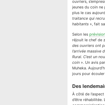
ouvriers, s’empres
jeunes du coin ne 
plus le cas aujourd
traitance qui recru
habitants
», fait s
Selon les
prévisio
réjouit le chef de
des ouvriers ont p
l’arrivée massive
Rural. C’est un n
coin
». Un avis pa
Muheka. Aujourd’hui
jours pour écouler
Des lendemai
À côté de l’aspect
d’être réhabilitée.