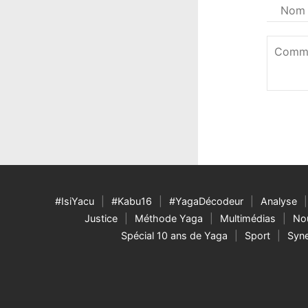
Votre
nom
*
Commen
*
#IsiYacu
#Kabu16
#YagaDécodeur
Analyse
Justice
Méthode Yaga
Multimédias
Nou
Spécial 10 ans de Yaga
Sport
Syne