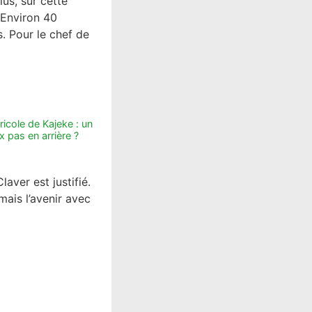
lus, sur cette
 Environ 40
. Pour le chef de
icole de Kajeke : un
 pas en arrière ?
aver est justifié.
ais l’avenir avec