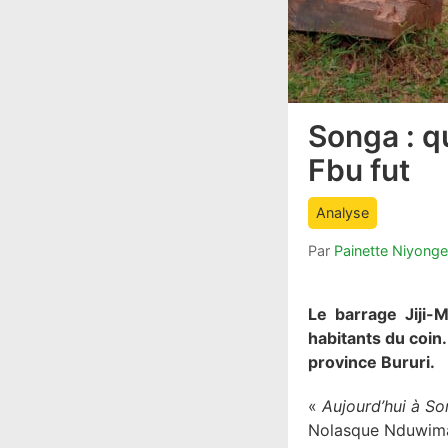
Songa : q
article
comment
Fbu fut
count
is:
Analyse
Par
Painette Niyonge
Le barrage Jiji-
habitants du coi
province Bururi.
«
Aujourd’hui à So
Nolasque Nduwimana