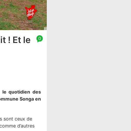
 ! Et le
0
 le quotidien des
 commune Songa en
s sont ceux de
, comme d’autres