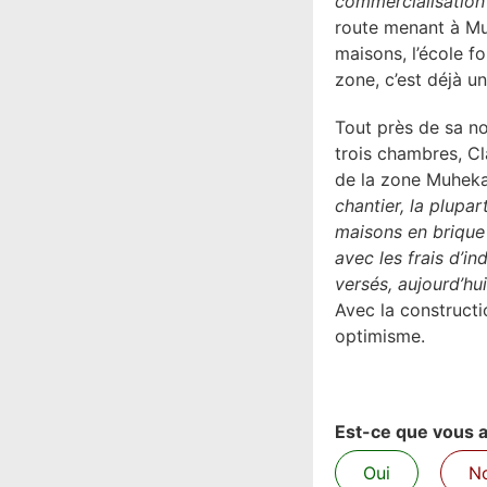
commercialisation
route menant à Mu
maisons, l’école f
zone, c’est déjà un
Tout près de sa no
trois chambres, C
de la zone Muheka 
chantier, la plupa
maisons en brique
avec les frais d’i
versés, aujourd’hu
Avec la construct
optimisme.
Est-ce que vous av
Oui
N