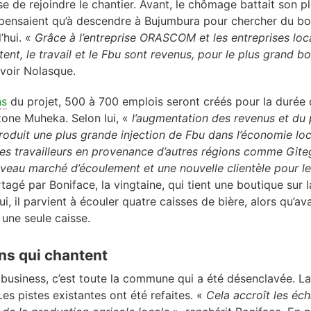
se de rejoindre le chantier. Avant, le chômage battait son pl
pensaient qu’à descendre à Bujumbura pour chercher du bou
’hui. «
Grâce à l’entreprise ORASCOM et les entreprises loc
tent, le travail et le Fbu sont revenus, pour le plus grand 
avoir Nolasque.
ns
du projet, 500 à 700 emplois seront créés pour la durée d
 zone Muheka. Selon lui, «
l’augmentation des revenus et du 
roduit une plus grande injection de Fbu dans l’économie loc
 des travailleurs en provenance d’autres régions comme Git
ouveau marché d’écoulement et une nouvelle clientèle pour 
rtagé par Boniface, la vingtaine, qui tient une boutique sur 
, il parvient à écouler quatre caisses de bière, alors qu’avant
 une seule caisse.
ns qui chantent
 business, c’est toute la commune qui a été désenclavée. La
 Les pistes existantes ont été refaites. «
Cela accroît les éch