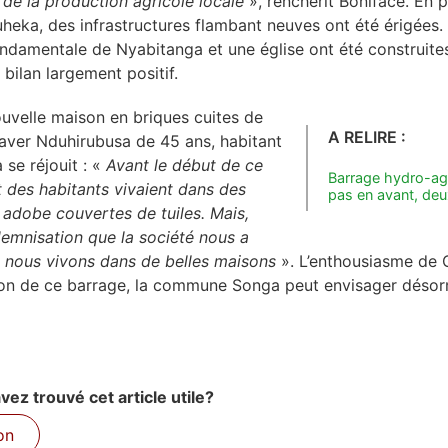
 de la production agricole locale
», renchérit Boniface. En p
heka, des infrastructures flambant neuves ont été érigées.
ondamentale de Nyabitanga et une église ont été construites
 bilan largement positif.
uvelle maison en briques cuites de
A RELIRE :
laver Nduhirubusa de 45 ans, habitant
se réjouit : «
Avant le début de ce
Barrage hydro-agr
rt des habitants vivaient dans des
pas en avant, deux
 adobe couvertes de tuiles. Mais,
ndemnisation que la société nous a
i nous vivons dans de belles maisons
». L’enthousiasme de Cl
ion de ce barrage, la commune Songa peut envisager désorm
ez trouvé cet article utile?
on