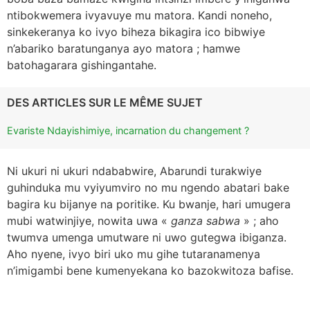
ntibokwemera ivyavuye mu matora. Kandi noneho,
sinkekeranya ko ivyo biheza bikagira ico bibwiye
n’abariko baratunganya ayo matora ; hamwe
batohagarara gishingantahe.
DES ARTICLES SUR LE MÊME SUJET
Evariste Ndayishimiye, incarnation du changement ?
Ni ukuri ni ukuri ndababwire, Abarundi turakwiye
guhinduka mu vyiyumviro no mu ngendo abatari bake
bagira ku bijanye na poritike. Ku bwanje, hari umugera
mubi watwinjiye, nowita uwa «
ganza sabwa
» ; aho
twumva umenga umutware ni uwo gutegwa ibiganza.
Aho nyene, ivyo biri uko mu gihe tutaranamenya
n’imigambi bene kumenyekana ko bazokwitoza bafise.