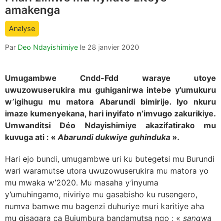
count
amakenga
is:
Analyse
Par
Deo Ndayishimiye
le
28 janvier 2020
Umugambwe Cndd-Fdd waraye utoye
uwuzowuserukira mu guhiganirwa intebe y’umukuru
w’igihugu mu matora Abarundi bimirije.
Iyo nkuru
imaze kumenyekana
, hari inyifato n’imvugo zakurikiye.
Umwanditsi Déo Ndayishimiye akazifatirako mu
kuvuga ati : «
Abarundi dukwiye guhinduka
».
Hari ejo bundi, umugambwe uri ku butegetsi mu Burundi
wari waramutse utora uwuzowuserukira mu matora yo
mu mwaka w’2020. Mu masaha y’inyuma
y’umuhingamo, niviriye mu gasabisho ku rusengero,
numva bamwe mu bagenzi duhuriye muri karitiye aha
mu gisagara ca Bujumbura bandamutsa ngo : «
sangwa