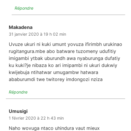
Répondre
Makadena
dit :
31 janvier 2020 à 19 h 02 min
Uvuze ukuri ni kuki umunt yovuza ifirimbh urukinao
rugitangura.mbe abo batware tuzomeny udufitiy
imigambi ytbak uburundh awa nyaburunga dufatiy
ku kuki?je nibaza ko ari imipambi ni ukuri dukwiy
kwijebuja ntihatwar umugambw hatwara
ababurumdi twe twitorey imdongozi nziza
Répondre
Umusigi
dit :
1 février 2020 à 22 h 43 min
Naho wovuga ntaco uhindura vaut mieux