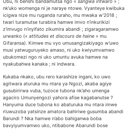
Ubu, ni benshi bandamutsa ngo «
sangwa intwaro
» ;
nk’uko womenga ni je naraye ntowe. Vyanteye kwibuka
icigwa nize mu ruganda ruraho, mu mwaka w’2018 ;
twari turamutse turabira hamwe imvo n’inkurikizi
z’imvugo n’inyifato zikumira abandi ; zigaragaramwo
urwanko («
attitudes et discours de haine
» mu
Gifaransa). Kimwe mu vyo umusangizakiyago w’uwo
musi yatwuguruyeko amaso, ni uko kwiyumvamwo
ubukomezi ngo ni uko umuntu avuka hamwe na
nyakubahwa kanaka ; ni indwara.
Kukaba nkako, ubu rero karashize ingani, ko uwo
agitwara aturuka mu ntara ya Ngozi, akaba agiye
gusubirirwa vuba, tuzoce tubona nk’aho umenga
agaciro Umunyengozi yahora afise kagabanutse ?
Hanyuma duce tubona ko abaturuka mu ntara imwe
n’uwuzoba yatsinze amatora bahiriwe gusumba abandi
Barundi ? Nka hamwe n’abo bahiganwa boba
bavyiyumvamwo uko, ntibabone Abarundi bose