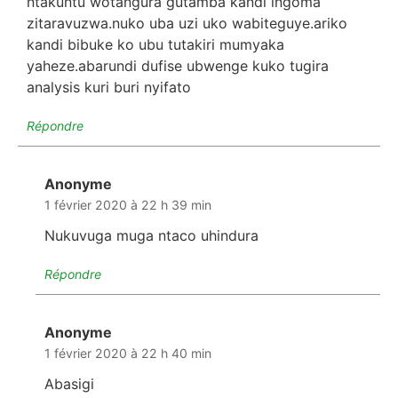
ntakuntu wotangura gutamba kandi ingoma
zitaravuzwa.nuko uba uzi uko wabiteguye.ariko
kandi bibuke ko ubu tutakiri mumyaka
yaheze.abarundi dufise ubwenge kuko tugira
analysis kuri buri nyifato
Répondre
Anonyme
dit :
1 février 2020 à 22 h 39 min
Nukuvuga muga ntaco uhindura
Répondre
Anonyme
dit :
1 février 2020 à 22 h 40 min
Abasigi