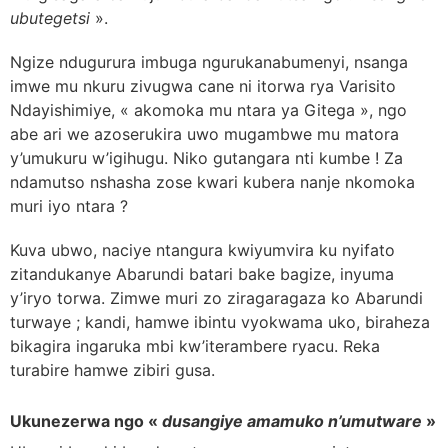
ubutegetsi
».
Ngize ndugurura imbuga ngurukanabumenyi, nsanga
imwe mu nkuru zivugwa cane ni itorwa rya Varisito
Ndayishimiye, « akomoka mu ntara ya Gitega », ngo
abe ari we azoserukira uwo mugambwe mu matora
y’umukuru w’igihugu. Niko gutangara nti kumbe ! Za
ndamutso nshasha zose kwari kubera nanje nkomoka
muri iyo ntara ?
Kuva ubwo, naciye ntangura kwiyumvira ku nyifato
zitandukanye Abarundi batari bake bagize, inyuma
y’iryo torwa. Zimwe muri zo ziragaragaza ko Abarundi
turwaye ; kandi, hamwe ibintu vyokwama uko, biraheza
bikagira ingaruka mbi kw’iterambere ryacu. Reka
turabire hamwe zibiri gusa.
Ukunezerwa ngo «
dusangiye amamuko n’umutware
»