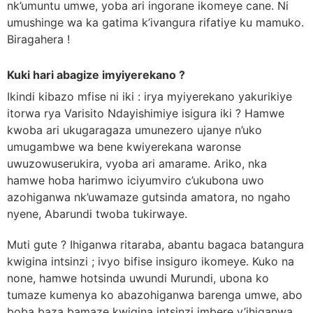
nk’umuntu umwe, yoba ari ingorane ikomeye cane. Ni
umushinge wa ka gatima k’ivangura rifatiye ku mamuko.
Biragahera !
Kuki hari abagize imyiyerekano ?
Ikindi kibazo mfise ni iki : irya myiyerekano yakurikiye
itorwa rya Varisito Ndayishimiye isigura iki ? Hamwe
kwoba ari ukugaragaza umunezero ujanye n’uko
umugambwe wa bene kwiyerekana waronse
uwuzowuserukira, vyoba ari amarame. Ariko, nka
hamwe hoba harimwo iciyumviro c’ukubona uwo
azohiganwa nk’uwamaze gutsinda amatora, no ngaho
nyene, Abarundi twoba tukirwaye.
Muti gute ? Ihiganwa ritaraba, abantu bagaca batangura
kwigina intsinzi ; ivyo bifise insiguro ikomeye. Kuko na
none, hamwe hotsinda uwundi Murundi, ubona ko
tumaze kumenya ko abazohiganwa barenga umwe, abo
boba baza bamaze kwigina intsinzi imbere y’ihiganwa