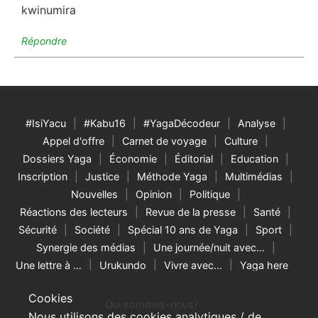
kwinumira
Répondre
#IsiYacu
#Kabu16
#YagaDécodeur
Analyse
Appel d'offre
Carnet de voyage
Culture
Dossiers Yaga
Économie
Éditorial
Education
Inscription
Justice
Méthode Yaga
Multimédias
Nouvelles
Opinion
Politique
Réactions des lecteurs
Revue de la presse
Santé
Sécurité
Société
Spécial 10 ans de Yaga
Sport
Synergie des médias
Une journée/nuit avec…
Une lettre à …
Urukundo
Vivre avec…
Yaga here
Cookies
Qui sommes-nous?
Nous utilisons des cookies analytiques / de