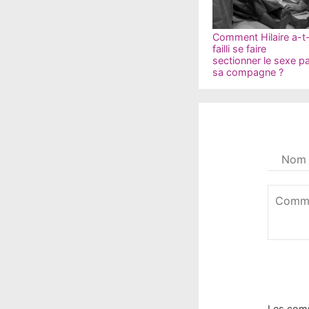
Comment Hilaire a-t-
failli se faire
sectionner le sexe p
sa compagne ?
Votre
nom
*
Commen
*
Les com