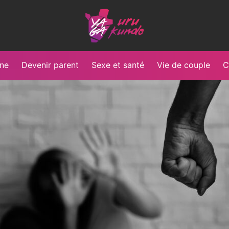
Yaga
Burundi
une
Devenir parent
Sexe et santé
Vie de couple
C