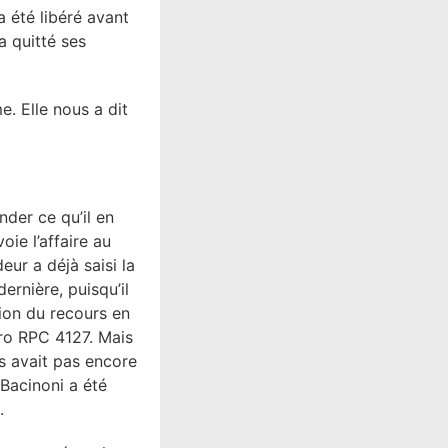
 été libéré avant
 a quitté ses
. Elle nous a dit
der ce qu’il en
oie l’affaire au
eur a déjà saisi la
rnière, puisqu’il
tion du recours en
éro RPC 4127. Mais
s avait pas encore
Bacinoni a été
e.