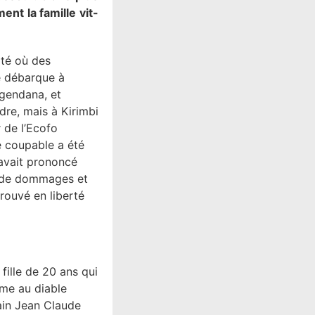
ent la famille vit-
ité où des
e débarque à
ugendana, et
dre, mais à Kirimbi
r de l’Ecofo
e coupable a été
 avait prononcé
u de dommages et
trouvé en liberté
fille de 20 ans qui
âme au diable
tain Jean Claude