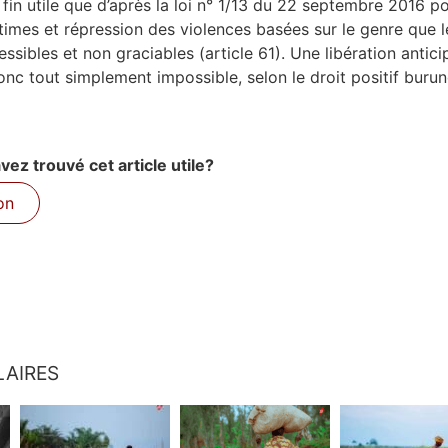
fin utile que d’après la loi n° 1/13 du 22 septembre 2016 p
times et répression des violences basées sur le genre que l
sibles et non graciables (article 61). Une libération antic
donc tout simplement impossible, selon le droit positif burun
ez trouvé cet article utile?
on
LAIRES