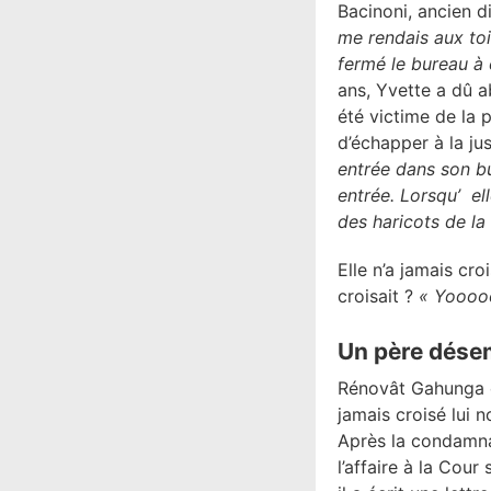
Bacinoni, ancien di
me rendais aux toi
fermé le bureau à c
ans, Yvette a dû a
été victime de la 
d’échapper à la ju
entrée dans son bur
entrée. Lorsqu’ ell
des haricots de la
Elle n’a jamais cr
croisait ?
« Yooooo
Un père dés
Rénovât Gahunga est
jamais croisé lui 
Après la condamnat
l’affaire à la Cour