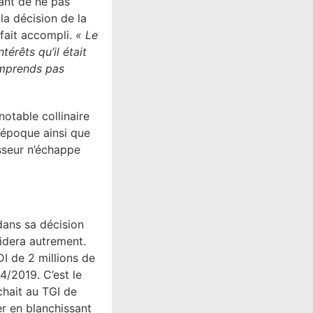
dant de ne pas
la décision de la
 fait accompli.
« Le
érêts qu’il était
mprends pas
 notable collinaire
l’époque ainsi que
esseur n’échappe
dans sa décision
idera autrement.
I de 2 millions de
/2019. C’est le
chait au TGI de
er en blanchissant