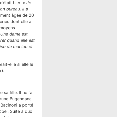
’était hier
. « Je
on bureau. Il a
ement âgée de 20
ries dont elle a
s moyens
. Une dame est
urer quand elle est
arine de manioc et
it-elle si elle le
r
).
a fille. Il ne l’a
ommune Bugendana.
 Bacinoni a porté
ppel. Suite à quoi