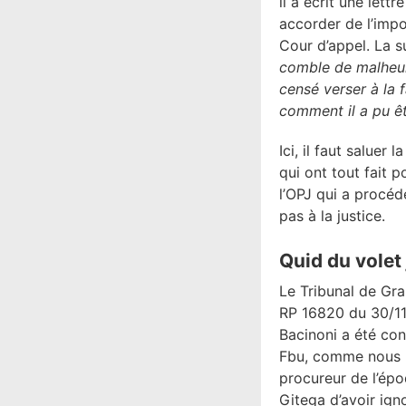
il a écrit une let
accorder de l’impo
Cour d’appel. La su
comble de malheur 
censé verser à la f
comment il a pu êtr
Ici, il faut saluer
qui ont tout fait 
l’OPJ qui a procéd
pas à la justice.
Quid du volet 
Le Tribunal de Gra
RP 16820 du 30/11/
Bacinoni a été co
Fbu, comme nous l
procureur de l’épo
Gitega d’avoir ign