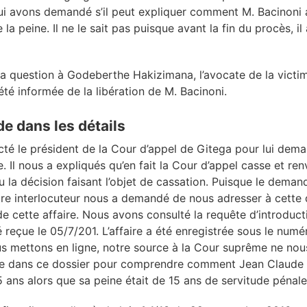
ui avons demandé s’il peut expliquer comment M. Bacinoni a
 la peine. Il ne le sait pas puisque avant la fin du procès, il
 question à Godeberthe Hakizimana, l’avocate de la victime
 été informée de la libération de M. Bacinoni.
de dans les détails
é le président de la Cour d’appel de Gitega pour lui deman
e. Il nous a expliqués qu’en fait la Cour d’appel casse et renv
u la décision faisant l’objet de cassation. Puisque le demand
e interlocuteur nous a demandé de nous adresser à cette de
 de cette affaire. Nous avons consulté la requête d’introduc
é reçue le 05/7/201. L’affaire a été enregistrée sous le num
 mettons en ligne, notre source à la Cour suprême ne nou
uve dans ce dossier pour comprendre comment Jean Claude 
5 ans alors que sa peine était de 15 ans de servitude pénal