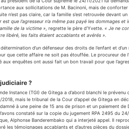
tre au président de la Cour suprême le 24/11/2021 lui deman
rtance aux sollicitations de M. Bacinoni, mais de conforter 
ite n’est pas claire, car la famille s’est retrouvée devant un
est que l’agresseur n’a même pas payé les dommages et int
amille de la victime »,
regrette le père d’Yvette.
« Je ne co
e libéré, les faits étaient accablants et avérés ».
 la détermination d’un défenseur des droits de l’enfant et d’un
pour que cette affaire ne soit pas étouffée. Le procureur de 
é aux enquêtes ont aussi fait un bon travail pour que l’agr
judiciaire ?
nde Instance (TGI) de Gitega a d’abord blanchi le prévenu 
2018, mais le tribunal de la Cour d’appel de Gitega en déc
ndamné à une peine de 15 ans de prison et un paiement de D
’avons constaté sur la copie du jugement RPA 2495 du 24/4
que, Alphonse Banderembako qui a interjeté appel. Il repro
oré les témoignages accablants et d’autres pièces du dossi