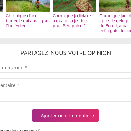
il
Chronique d’une
Chronique judiciaire :
Chronique judicia
tragédie qui aurait pu
à quand la justice
après le déluge,
ar
être évitée
pour Séraphine ?
de Bururi, aura-t
enfin gain de ca
PARTAGEZ-NOUS VOTRE OPINION
taire
mentaires récents
(1)