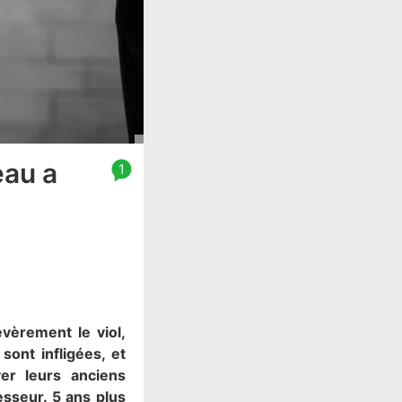
eau a
1
évèrement le viol,
ont infligées, et
er leurs anciens
esseur. 5 ans plus