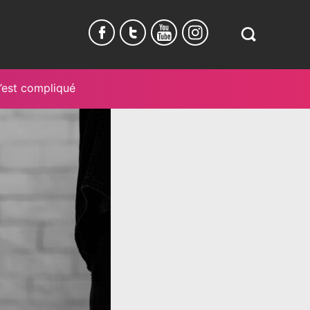
Search
in
https://www.
burundi.com/
’est compliqué