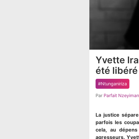
Yvette Ir
article
comment
été libéré
count
is:
#Ntunganiriza
Par
Parfait Nzeyima
La justice sépare
parfois les coup
cela, au dépens
agresseurs. Yvett