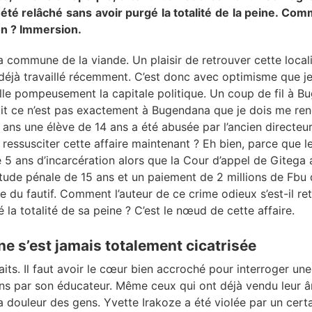
 été relâché sans avoir purgé la totalité de la peine. Comm
ion ? Immersion.
a commune de la viande. Un plaisir de retrouver cette local
 déjà travaillé récemment. C’est donc avec optimisme que j
le pompeusement la capitale politique. Un coup de fil à B
ait ce n’est pas exactement à Bugendana que je dois me ren
5 ans une élève de 14 ans a été abusée par l’ancien directeu
 ressusciter cette affaire maintenant ? Eh bien, parce que l
 5 ans d’incarcération alors que la Cour d’appel de Gitega
itude pénale de 15 ans et un paiement de 2 millions de Fb
re du fautif. Comment l’auteur de ce crime odieux s’est-il re
é la totalité de sa peine ? C’est le nœud de cette affaire.
ne s’est jamais totalement cicatrisée
its. Il faut avoir le cœur bien accroché pour interroger une 
ans par son éducateur. Même ceux qui ont déjà vendu leur 
a douleur des gens. Yvette Irakoze a été violée par un cer