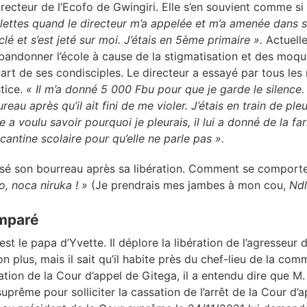
recteur de l’Ecofo de Gwingiri. Elle s’en souvient comme si c
lettes quand le directeur m’a appelée et m’a amenée dans s
lé et s’est jeté sur moi. J’étais en 5
ème
primaire ».
Actuell
bandonner l’école à cause de la stigmatisation et des moque
part de ses condisciples. Le directeur a essayé par tous le
stice.
« Il m’a donné 5 000 Fbu pour que je garde le silence
eau après qu’il ait fini de me violer. J’étais en train de ple
e a voulu savoir pourquoi je pleurais, il lui a donné de la f
 cantine scolaire pour qu’elle ne parle pas ».
oisé son bourreau après sa libération. Comment se comportera
, noca niruka ! »
(Je prendrais mes jambes à mon cou,
Ndl
emparé
 le papa d’Yvette. Il déplore la libération de l’agresseur de s
non plus, mais il sait qu’il habite près du chef-lieu de la c
ion de la Cour d’appel de Gitega, il a entendu dire que M.
 suprême pour solliciter la cassation de l’arrêt de la Cour d’a