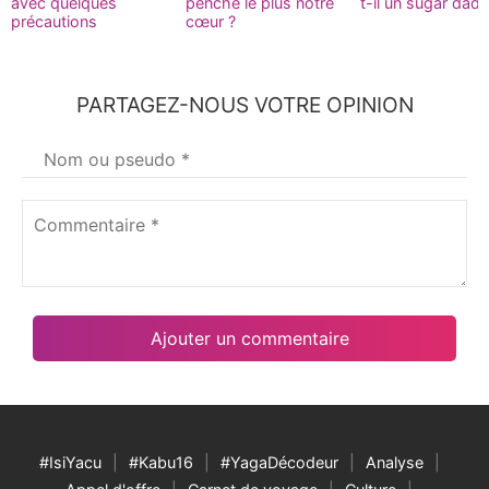
avec quelques
penche le plus notre
t-il un sugar dad
précautions
cœur ?
PARTAGEZ-NOUS VOTRE OPINION
Votre
nom
*
Commentaire
*
#IsiYacu
#Kabu16
#YagaDécodeur
Analyse