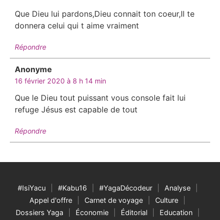
Que Dieu lui pardons,Dieu connait ton coeur,Il te
donnera celui qui t aime vraiment
Répondre
Anonyme
dit :
16 février 2020 à 8 h 14 min
Que le Dieu tout puissant vous console fait lui
refuge Jésus est capable de tout
Répondre
#IsiYacu
#Kabu16
#YagaDécodeur
Analyse
Appel d'offre
Carnet de voyage
Culture
Dossiers Yaga
Économie
Éditorial
Education