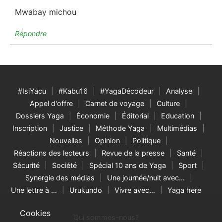
Mwabay michou
Répondre
#IsiYacu
#Kabu16
#YagaDécodeur
Analyse
Appel d'offre
Carnet de voyage
Culture
Dossiers Yaga
Économie
Éditorial
Education
Inscription
Justice
Méthode Yaga
Multimédias
Nouvelles
Opinion
Politique
Réactions des lecteurs
Revue de la presse
Santé
Sécurité
Société
Spécial 10 ans de Yaga
Sport
Synergie des médias
Une journée/nuit avec…
Une lettre à …
Urukundo
Vivre avec…
Yaga here
Cookies
Qui sommes-nous?