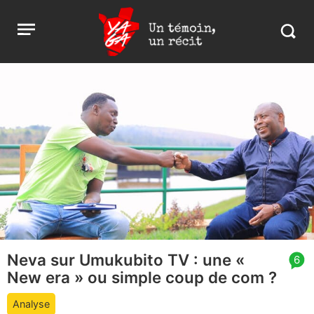
Aller
Yaga
Open
au
Burundi
Search
menu
contenu
in
https:
burund
Neva sur Umukubito TV : une «
article
6
New era » ou simple coup de com ?
comment
count
Analyse
is: