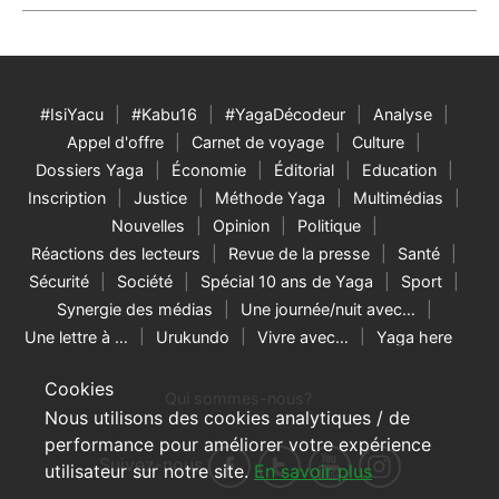
#IsiYacu
#Kabu16
#YagaDécodeur
Analyse
Appel d'offre
Carnet de voyage
Culture
Dossiers Yaga
Économie
Éditorial
Education
Inscription
Justice
Méthode Yaga
Multimédias
Nouvelles
Opinion
Politique
Réactions des lecteurs
Revue de la presse
Santé
Sécurité
Société
Spécial 10 ans de Yaga
Sport
Synergie des médias
Une journée/nuit avec…
Une lettre à …
Urukundo
Vivre avec…
Yaga here
Cookies
Qui sommes-nous?
Nous utilisons des cookies analytiques / de
performance pour améliorer votre expérience
Suivez-nous
utilisateur sur notre site.
En savoir plus