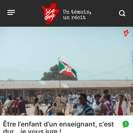
Aller
Yaga
Open
au
Burundi
Search
menu
contenu
in
https:
burund
Être l’enfant d’un enseignant, c’est
article
1
dur… je vous jure !
comment