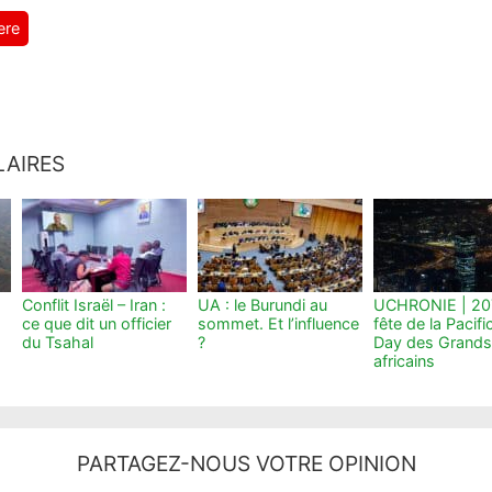
ere
LAIRES
Conflit Israël – Iran :
UA : le Burundi au
UCHRONIE | 20
ce que dit un officier
sommet. Et l’influence
fête de la Pacifi
du Tsahal
?
Day des Grands
africains
PARTAGEZ-NOUS VOTRE OPINION