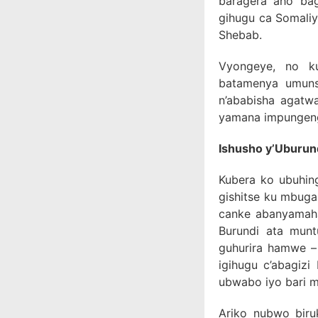
baragera aho ba
gihugu ca Somali
Shebab.
Vyongeye, no k
batamenya umunsi
n’ababisha agatwa
yamana impungen
Ishusho y’Uburu
Kubera ko ubuhin
gishitse ku mbug
canke abanyamaha
Burundi ata mun
guhurira hamwe –
igihugu c’abagizi
ubwabo iyo bari 
Ariko nubwo biru