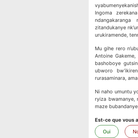
vyabumenyekanish
Ingoma zerekana
ndangakaranga 
zitandukanye nk’u
urukiramende, tenn
Mu gihe rero n’ub
Antoine Gakeme, 
bashoboye gutsi
ubworo bw’ikiren
rurasaminara, am
Ni naho umuntu yo
ryiza bwamanye, 
maze bubandanye g
Est-ce que vous av
Oui
N