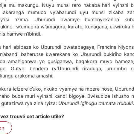
ije mu makungu. N’uyu munsi rero hakaba hari vyinshi bi
 akaranga n’umuco vy’abarundi uyu munsi zikaba zar
ry’isi nzima. Uburundi bwamye bumenyekanira kub
rukino rw’umupira w’amaguru, karate, kunagana, ukwiruk
is hamwe n’ibindi.
u hari abibaza ko Uburundi bwatabagaye, Francine Niyons
n’abandi baherutse kwerekana ko Uburundi bukiriho kan
nda amahiganwa yo gusiganwa, bagakora muyo bameze,
ge. Gutyo ibendera ry’Uburundi riraduga, ururimbo r
akungu arakoma amashi.
kura icizere c’uko, nkuko vyamye na mbere hose, Uburun
naho buca muri vyinshi kandi bigoye. Bwisubize ishusho 
utazirwa rya zina ryiza:
Uburundi igihugu c’amata n’ubuki
.
ez trouvé cet article utile?
on