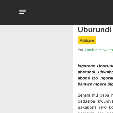
Aller
au
Open
contenu
menu
Uburundi
article
comment
count
Politique
is:
Par
Apollinaire Nkur
Ingorane Uburund
abarundi ubwabo 
abona izo ngora
bamwe mbere big
Benshi mu baba m
badasiba kwumva
Bakabona rero k