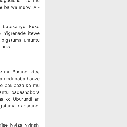
Mogadisho” co mu
e ba wa murwi Al-
 batekanye kuko
 n’igrenade itewe
ro bigatuma umuntu
anuka.
e mu Burundi kiba
arundi baba hanze
ke bakibaza ko mu
antu badashobora
a ko Uburundi ari
igatuma n’abarundi
se ivyiza vyinshi