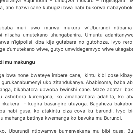
gereranya Bujumbura – umugwa mukuru – n’igisagara “
ya, aho hazwi cane kubugizi bwa nabi bukorwa n’abayobok
ubaba muri uwo murwa mukuru w’Uburundi ntibama
 n’isaha umutekano uhungabanira. Umuntu adahitanywe
rwa n’igipolisi kiba kije gutabara no gutohoza. Ivyo re
ge z’umutekano wiwe, gutyo umwidegemvyo wiwe ukagab
ndi mu makungu
ga bwa none bwateye imbere cane, ikintu kibi cose kibay
a gurukanabumenyi uko zitandukanye. Ababisoma, baba ab
nga, bikabatera ubwoba bwinshi cane. Maze abatari ba
tu ashobora kurengana, ko amabarabara adahita, ko ab
 nkakera – kugira basangire utuyoga. Bagaheza bakabon
 ba nabi gusa, ko atakintu ciza cova ku barundi. Ivyo b
mu mahanga batinya kwemanga ko bavuka mu Burundi.
ko, Uburundi ntibwamye bumenyekana mu bibi gusa. Bufi