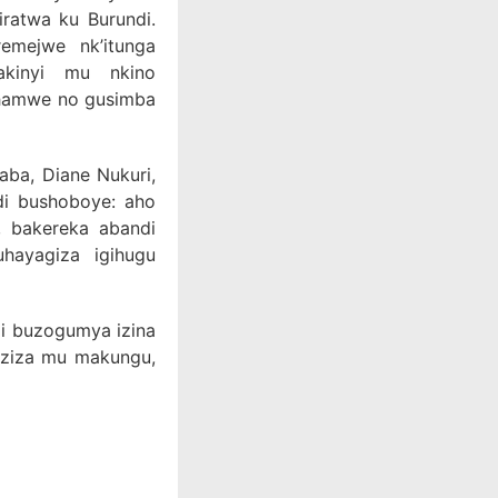
ratwa ku Burundi.
emejwe nk’itunga
akinyi mu nkino
a hamwe no gusimba
aba, Diane Nukuri,
di bushoboye: aho
 bakereka abandi
uhayagiza igihugu
di buzogumya izina
nziza mu makungu,