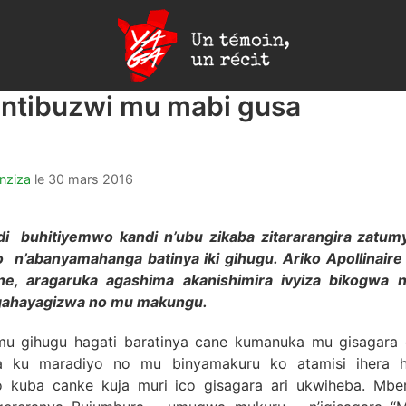
Yaga
Burundi
 ntibuzwi mu mabi gusa
unziza
le
30 mars 2016
i buhitiyemwo kandi n’ubu zikaba zitararangira zatum
n’abanyamahanga batinya iki gihugu. Ariko Apollinaire
ne, aragaruka agashima akanishimira ivyiza bikogwa 
ahayagizwa no mu makungu.
u gihugu hagati baratinya cane kumanuka mu gisagara
 ku maradiyo no mu binyamakuru ko atamisi ihera h
o kuba canke kuja muri ico gisagara ari ukwiheba. M