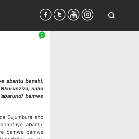
Search
in
https://www.
0
burundi.com/
ye abantu benshi,
 Nkurunziza, naho
n’abarundi bamwe
 ca Bujumbura aho
adapfuye abantu.
bere bamwe bamwe