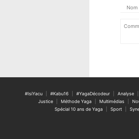
Votre
nom
*
Commen
*
#IsiYacu
#Kabu16
#YagaDécodeur
Analyse
Justice
Méthode Yaga
Multimédias
Nou
Spécial 10 ans de Yaga
Sport
Syne