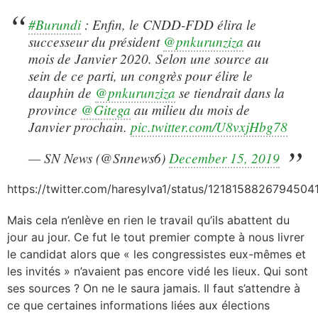
#Burundi
: Enfin, le CNDD-FDD élira le
successeur du président
@pnkurunziza
au
mois de Janvier 2020. Selon une source au
sein de ce parti, un congrès pour élire le
dauphin de
@pnkurunziza
se tiendrait dans la
province
@Gitega
au milieu du mois de
Janvier prochain.
pic.twitter.com/U8vxjHbg78
— SN News (@Snnews6)
December 15, 2019
https://twitter.com/haresylva1/status/1218158826794504
Mais cela n’enlève en rien le travail qu’ils abattent du
jour au jour. Ce fut le tout premier compte à nous livrer
le candidat alors que « les congressistes eux-mêmes et
les invités » n’avaient pas encore vidé les lieux. Qui sont
ses sources ? On ne le saura jamais. Il faut s’attendre à
ce que certaines informations liées aux élections