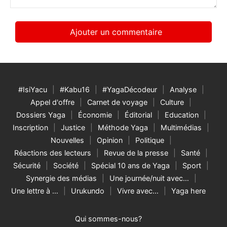
#IsiYacu
#Kabu16
#YagaDécodeur
Analyse
Appel d'offre
Carnet de voyage
Culture
Dossiers Yaga
Économie
Éditorial
Education
Inscription
Justice
Méthode Yaga
Multimédias
Nouvelles
Opinion
Politique
Réactions des lecteurs
Revue de la presse
Santé
Sécurité
Société
Spécial 10 ans de Yaga
Sport
Synergie des médias
Une journée/nuit avec…
Une lettre à …
Urukundo
Vivre avec…
Yaga here
Qui sommes-nous?