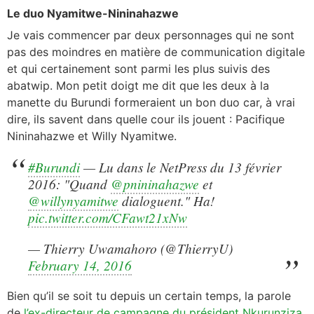
Le duo Nyamitwe-Nininahazwe
Je vais commencer par deux personnages qui ne sont
pas des moindres en matière de communication digitale
et qui certainement sont parmi les plus suivis des
abatwip. Mon petit doigt me dit que les deux à la
manette du Burundi formeraient un bon duo car, à vrai
dire, ils savent dans quelle cour ils jouent : Pacifique
Nininahazwe et Willy Nyamitwe.
#Burundi
— Lu dans le NetPress du 13 février
2016: "Quand
@pnininahazwe
et
@willynyamitwe
dialoguent." Ha!
pic.twitter.com/CFawt21xNw
— Thierry Uwamahoro (@ThierryU)
February 14, 2016
Bien qu’il se soit tu depuis un certain temps, la parole
de
l’ex-directeur de campagne du président Nkurunziza