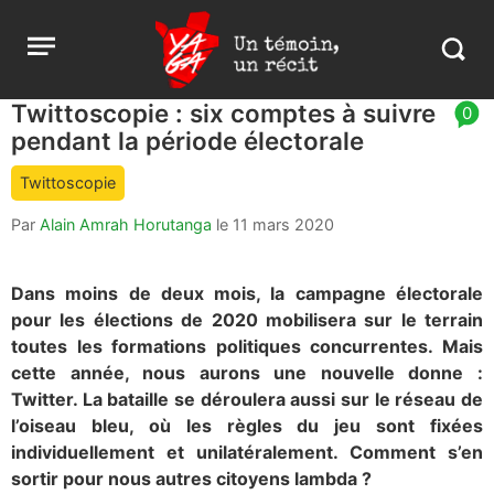
Aller
Yaga
Open
au
Burundi
Search
menu
contenu
in
https:
Twittoscopie : six comptes à suivre
article
0
burund
pendant la période électorale
comment
count
Twittoscopie
is:
Par
Alain Amrah Horutanga
le
11 mars 2020
Dans moins de deux mois, la campagne électorale
pour les élections de 2020 mobilisera sur le terrain
toutes les formations politiques concurrentes. Mais
cette année, nous aurons une nouvelle donne :
Twitter. La bataille se déroulera aussi sur le réseau de
l’oiseau bleu, où les règles du jeu sont fixées
individuellement et unilatéralement. Comment s’en
sortir pour nous autres citoyens lambda ?