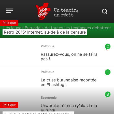
Yaga
Aller
Burundi
Open
au
Search
menu
contenu
in
https:
Politique
Les jeunes Burundais de toutes les tendances débattent
burund
Retro 2015: Internet, au-delà de la censure
sur la situation du pays.
article
2
Politique
comm
Rassurez-vous, on ne se taira
count
pas !
is:
article
1
Politique
comm
La crise burundaise racontée
count
en #hashtags
is:
article
8
Économie
comm
Politique
Urwaruka n’ikena ry’akazi mu
count
Burundi
is: