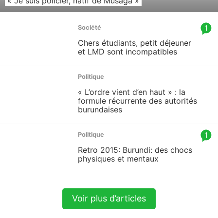
« Je suis policier, natif de Musaga »
article
1
Société
comm
Chers étudiants, petit déjeuner
count
et LMD sont incompatibles
is:
Politique
« L’ordre vient d’en haut » : la
formule récurrente des autorités
burundaises
article
1
Politique
comm
Retro 2015: Burundi: des chocs
count
physiques et mentaux
is:
Voir plus d’articles