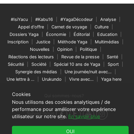
#IsiYacu
#Kabu16
#YagaDécodeur
Analyse
Appel d'offre
Carnet de voyage
Culture
Dossiers Yaga
Économie
Éditorial
Education
Inscription
Justice
Méthode Yaga
Multimédias
Nouvelles
Opinion
Politique
Réactions des lecteurs
Revue de la presse
Santé
Sécurité
Société
Spécial 10 ans de Yaga
Sport
Synergie des médias
Une journée/nuit avec…
Une lettre à …
Urukundo
Vivre avec…
Yaga here
Cookies
Qui sommes-nous?
Nous utilisons des cookies analytiques / de
performance pour améliorer votre expérience
Suivez-nous
utilisateur sur notre site.
En savoir plus
© 2026 Yaga Burundi & RNW Media