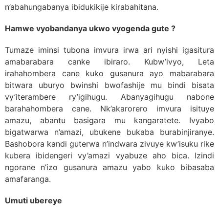
n’abahungabanya ibidukikije kirabahitana.
Hamwe vyobandanya ukwo vyogenda gute ?
Tumaze iminsi tubona imvura irwa ari nyishi igasitura
amabarabara canke ibiraro. Kubw’ivyo, Leta
irahahombera cane kuko gusanura ayo mabarabara
bitwara uburyo bwinshi bwofashije mu bindi bisata
vy’iterambere ry’igihugu. Abanyagihugu nabone
barahahombera cane. Nk’akarorero imvura isituye
amazu, abantu basigara mu kangaratete. Ivyabo
bigatwarwa n’amazi, ubukene bukaba burabinjiranye.
Bashobora kandi guterwa n’indwara zivuye kw’isuku rike
kubera ibidengeri vy’amazi vyabuze aho bica. Izindi
ngorane n’izo gusanura amazu yabo kuko bibasaba
amafaranga.
Umuti ubereye