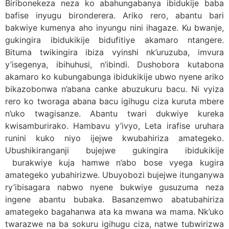
Biribonekeza neza ko abahungabanya ibidukije baba
bafise inyugu bironderera. Ariko rero, abantu bari
bakwiye kumenya aho inyungu nini ihagaze. Ku bwanje,
gukingira ibidukikije bidufitiye akamaro ntangere.
Bituma twikingira ibiza vyinshi nk’uruzuba, imvura
y’isegenya, ibihuhusi, n’ibindi. Dushobora kutabona
akamaro ko kubungabunga ibidukikije ubwo nyene ariko
bikazobonwa n’abana canke abuzukuru bacu. Ni vyiza
rero ko tworaga abana bacu igihugu ciza kuruta mbere
n’uko twagisanze. Abantu twari dukwiye kureka
kwisamburirako. Hambavu y’ivyo, Leta irafise uruhara
runini kuko niyo ijejwe kwubahiriza amategeko.
Ubushikiranganji bujejwe gukingira ibidukikije
burakwiye kuja hamwe n’abo bose vyega kugira
amategeko yubahirizwe. Ubuyobozi bujejwe itunganywa
ry’ibisagara nabwo nyene bukwiye gusuzuma neza
ingene abantu bubaka. Basanzemwo abatubahiriza
amategeko bagahanwa ata ka mwana wa mama. Nk’uko
twarazwe na ba sokuru igihugu ciza, natwe tubwirizwa