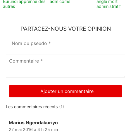
Burundi apprenne des
admicoms
angle mort
autres !
administratif
PARTAGEZ-NOUS VOTRE OPINION
Votre
nom
*
Commentaire
*
Les commentaires récents
(1)
Marius Ngendakuriyo
dit :
27 mai 2016 à 4 h 25 min