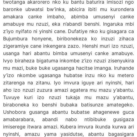
twotanga akarorero nko ku bantu baturira imisozi ngo
baronke ubwatsi bw’inka, abicira ibiti mu kurondera
amakara canke imbaho, abimba umusenyi canke
amabuye mu nzuzi, eka n’abandi benshi. Ingaruka mbi
z’iyo nyifato ni yinshi cane. Dufatiye nko ku gisagara ca
Bujumbura honyene, biribonekeza ko inzuzi zihaca
zigeramiye cane inkengera zazo. Henshi muri izo nzuzi,
usanga hari abantu bimba umusenyi canke amabuye.
Ivyo biraheza bigatuma inkombe z’izo nzuzi zisenyukira
mu mazi, buke buke ugasanga hacitse imanga. Iruhande
y’izo nkombe ugasanga hubatse inzu nko ku metero
zitarenga na zitanu. Iyo imvura iguye ari nyinshi, hari
aho izo nzuzi zuzura amazi agatera mu mazu y’abantu.
Tuvuye kuri izo nzuzi tukaja mu mazu y’abantu,
biraboneka ko benshi bubaka batisunze amategeko.
Ushobora gusanga abantu bubatse ahagenewe guca
amabarabara, abandi nabo ntibibuke gusigaza
imiserege itwara amazi. Kubera imvura ikunda kurwa ari
nyinshi, amazu yama yasidutse, abantu bagasigara