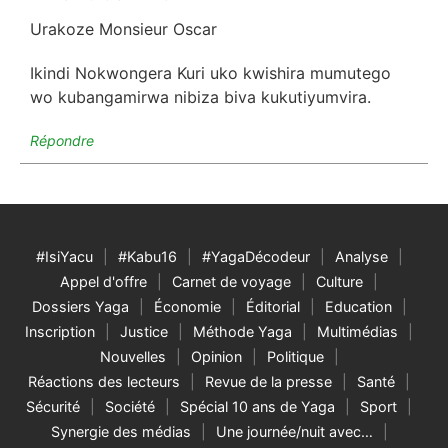
Urakoze Monsieur Oscar
Ikindi Nokwongera Kuri uko kwishira mumutego
wo kubangamirwa nibiza biva kukutiyumvira.
Répondre
#IsiYacu
#Kabu16
#YagaDécodeur
Analyse
Appel d'offre
Carnet de voyage
Culture
Dossiers Yaga
Économie
Éditorial
Education
Inscription
Justice
Méthode Yaga
Multimédias
Nouvelles
Opinion
Politique
Réactions des lecteurs
Revue de la presse
Santé
Sécurité
Société
Spécial 10 ans de Yaga
Sport
Synergie des médias
Une journée/nuit avec…