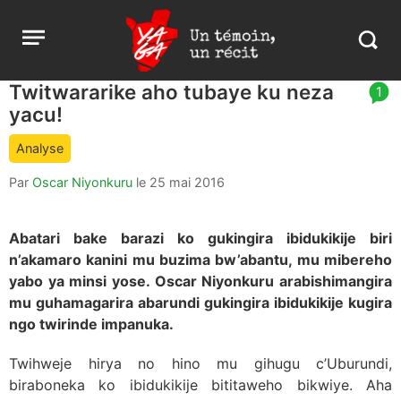
Aller
Yaga
Open
au
Burundi
Search
menu
contenu
in
https:
Twitwararike aho tubaye ku neza
article
1
burund
yacu!
comment
count
Analyse
is:
Par
Oscar Niyonkuru
le
25 mai 2016
Abatari bake barazi ko gukingira ibidukikije biri
n’akamaro kanini mu buzima bw’abantu, mu mibereho
yabo ya minsi yose. Oscar Niyonkuru arabishimangira
mu guhamagarira abarundi gukingira ibidukikije kugira
ngo twirinde impanuka.
Twihweje hirya no hino mu gihugu c’Uburundi,
biraboneka ko ibidukikije bititaweho bikwiye. Aha