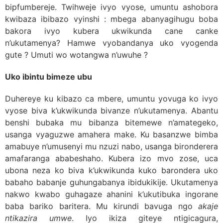
bipfumbereje. Twihweje ivyo vyose, umuntu ashobora
kwibaza ibibazo vyinshi : mbega abanyagihugu boba
bakora ivyo kubera ukwikunda cane canke
n’ukutamenya? Hamwe vyobandanya uko vyogenda
gute ? Umuti wo wotangwa n’uwuhe ?
Uko ibintu bimeze ubu
Duhereye ku kibazo ca mbere, umuntu yovuga ko ivyo
vyose biva k’ukwikunda bivanze n’ukutamenya. Abantu
benshi bubaka mu bibanza bitemewe n’amategeko,
usanga vyaguzwe amahera make. Ku basanzwe bimba
amabuye n’umusenyi mu nzuzi nabo, usanga bironderera
amafaranga ababeshaho. Kubera izo mvo zose, uca
ubona neza ko biva k’ukwikunda kuko barondera uko
babaho babanje guhungabanya ibidukikije. Ukutamenya
nakwo kwabo guhagaze ahanini k’ukutibuka ingorane
baba bariko baritera. Mu kirundi bavuga ngo
akaje
ntikazira umwe
. Iyo ikiza giteye ntigicagura,