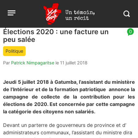
Aller
Yaga
Open
au
Burundi
Search
menu
contenu
in
https:
Élections 2020 : une facture un
article
0
burund
peu salée
comment
count
Politique
is:
Par
Patrick Nimpagaritse
le
11 juillet 2018
Jeudi 5 juillet 2018 à Gatumba, l’assistant du ministère
de l’Intérieur et de la formation patriotique annonce la
campagne de collecte de la contribution pour les
élections de 2020. Est concernée par cette campagne
la catégorie des citoyens non salariés.
Devant un parterre de gouverneurs de province et d’
administrateurs communaux, l’assistant du ministre dira