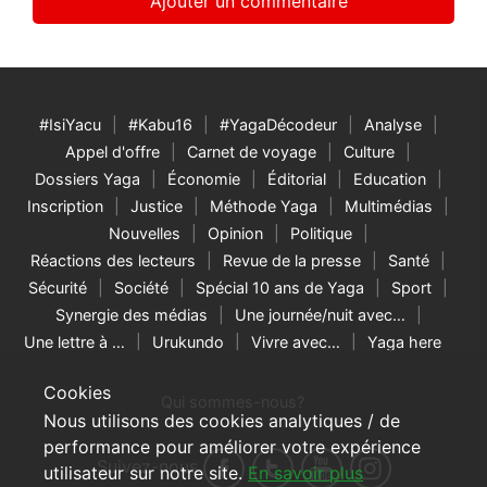
#IsiYacu
#Kabu16
#YagaDécodeur
Analyse
Appel d'offre
Carnet de voyage
Culture
Dossiers Yaga
Économie
Éditorial
Education
Inscription
Justice
Méthode Yaga
Multimédias
Nouvelles
Opinion
Politique
Réactions des lecteurs
Revue de la presse
Santé
Sécurité
Société
Spécial 10 ans de Yaga
Sport
Synergie des médias
Une journée/nuit avec…
Une lettre à …
Urukundo
Vivre avec…
Yaga here
Cookies
Qui sommes-nous?
Nous utilisons des cookies analytiques / de
performance pour améliorer votre expérience
Suivez-nous
utilisateur sur notre site.
En savoir plus