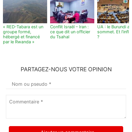
« RED-Tabara est un
Conflit Israël – Iran :
UA : le Burundi au
groupe formé,
ce que dit un officier
sommet. Et l’infl
hébergé et financé
du Tsahal
?
par le Rwanda »
PARTAGEZ-NOUS VOTRE OPINION
Votre
nom
*
Commentaire
*