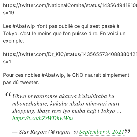
https://twitter.com/NationalComite/status/14356494181
s=19
Les #Abatwip n’ont pas oublié ce qui s’est passé à
Tokyo, c’est le moins que l’on puisse dire. En voici un
exemple.
https://twitter.com/Dr_KiC/status/143565573408838042
s=1
Pour ces nobles #Abatwip, le CNO n’aurait simplement
pas dû tweeter.
Ubwo mwararonse akanya k'ukubiraba ku
mboneshakure, kukaba nkako ntimwari muri
shopping. Ibaze rero iyo muba hafi i Tokyo …
https://t.co/nZrWDhwWtu
— Star Rugori (@rugori_s)
September 9, 2021