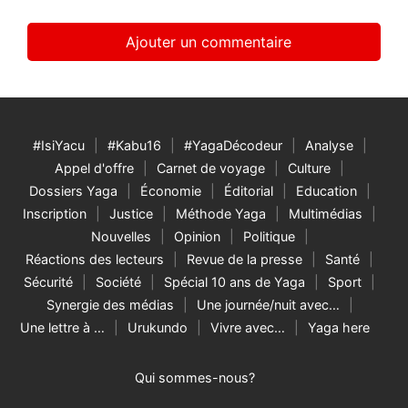
#IsiYacu
#Kabu16
#YagaDécodeur
Analyse
Appel d'offre
Carnet de voyage
Culture
Dossiers Yaga
Économie
Éditorial
Education
Inscription
Justice
Méthode Yaga
Multimédias
Nouvelles
Opinion
Politique
Réactions des lecteurs
Revue de la presse
Santé
Sécurité
Société
Spécial 10 ans de Yaga
Sport
Synergie des médias
Une journée/nuit avec…
Une lettre à …
Urukundo
Vivre avec…
Yaga here
Qui sommes-nous?