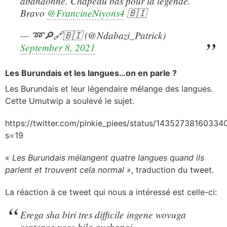
abandonné. Chapeau bas pour la légende.
Bravo
@FrancineNiyons4
🇧🇮
— ➿🔎🔗🇧🇮 (@Ndabazi_Patrick)
September 8, 2021
Les Burundais et les langues…on en parle ?
Les Burundais et leur légendaire mélange des langues.
Cette Umutwip a soulevé le sujet.
https://twitter.com/pinkie_piees/status/1435273816033
s=19
« Les Burundais mélangent quatre langues quand ils
parlent et trouvent cela normal »
, traduction du tweet.
La réaction à ce tweet qui nous a intéressé est celle-ci:
Erega sha biri tres difficile ingene wovuga
sentence yose bila auchangi