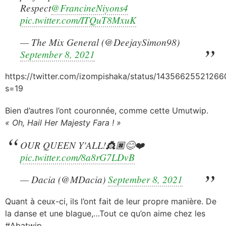
Respect
@FrancineNiyons4
pic.twitter.com/ITQuT8MxuK
— The Mix General (@DeejaySimon98)
September 8, 2021
https://twitter.com/izompishaka/status/1435662552126
s=19
Bien d’autres l’ont couronnée, comme cette Umutwip.
« Oh, Hail Her Majesty Fara ! »
OUR QUEEN Y'ALL!👸🏿😊❤️
pic.twitter.com/8a8rG7LDvB
— Dacia (@MDacia)
September 8, 2021
Quant à ceux-ci, ils l’ont fait de leur propre manière. De
la danse et une blague,…Tout ce qu’on aime chez les
#Abatwip