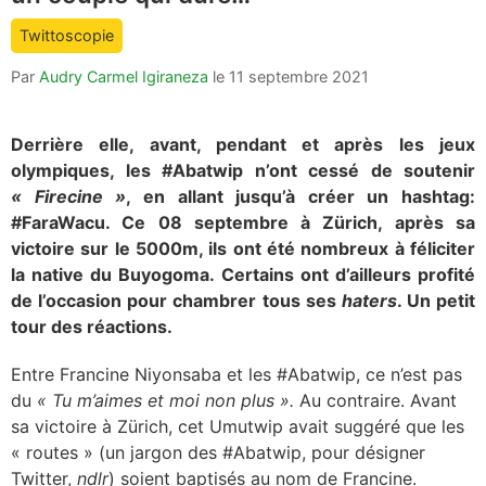
count
Twittoscopie
is:
Par
Audry Carmel Igiraneza
le
11 septembre 2021
Derrière elle, avant, pendant et après les jeux
olympiques, les #Abatwip n’ont cessé de soutenir
« Firecine »
, en allant jusqu’à créer un hashtag:
#FaraWacu. Ce 08 septembre à Zürich, après sa
victoire sur le 5000m, ils ont été nombreux à féliciter
la native du Buyogoma. Certains ont d’ailleurs profité
de l’occasion pour chambrer tous ses
haters
. Un petit
tour des réactions.
Entre Francine Niyonsaba et les #Abatwip, ce n’est pas
du
« Tu m’aimes et moi non plus ».
Au contraire. Avant
sa victoire à Zürich, cet Umutwip avait suggéré que les
« routes » (un jargon des #Abatwip, pour désigner
Twitter,
ndlr
) soient baptisés au nom de Francine.