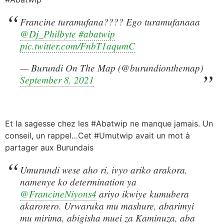
Francine turamufana???? Ego turamufanaaa
@Dj_Philbyte
#abatwip
pic.twitter.com/FnbT1aqumC
— Burundi On The Map (@burundionthemap)
September 8, 2021
Et la sagesse chez les #Abatwip ne manque jamais. Un
conseil, un rappel…Cet #Umutwip avait un mot à
partager aux Burundais
Umurundi wese aho ri, ivyo ariko arakora,
namenye ko determination ya
@FrancineNiyons4
ariyo ikwiye kumubera
akarorero. Urwaruka mu mashure, abarimyi
mu mirima, abigisha muei za Kaminuza, aba