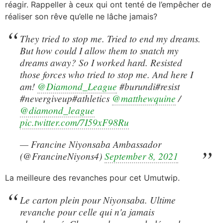
réagir. Rappeller à ceux qui ont tenté de l’empêcher de
réaliser son rêve qu’elle ne lâche jamais?
They tried to stop me. Tried to end my dreams.
But how could I allow them to snatch my
dreams away? So I worked hard. Resisted
those forces who tried to stop me. And here I
am!
@Diamond_League
#burundi#resist
#nevergiveup#athletics
@matthewquine
/
@diamond_league
pic.twitter.com/7I59xF98Ru
— Francine Niyonsaba Ambassador
(@FrancineNiyons4)
September 8, 2021
La meilleure des revanches pour cet Umutwip.
Le carton plein pour Niyonsaba. Ultime
revanche pour celle qui n'a jamais