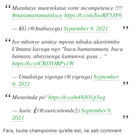
Murahaye murerekana votre incompétence !!!!
#maramaramurakuze
https://t.co/aTuoRF5JF6
— KG (@Inabuyega)
September 9, 2021
Iyo mbonye utsinze mpora nibuka akaririmbo
k'Imana kavuga ngo "buca bamaramara, buca
bamara, abayisenga kumunwa gusa… "
https://t.co/CBSYOBPy1W
— Umuhinga yigenga (@yigenga)
September
9, 2021
Murarinda pe!
https://t.co/n48JO1p5eq
— Auric ⳩ (@auricnitonde2)
September 8,
2021
Fara, toute championne qu’elle est, ne sait comment