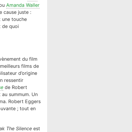
 ou
Amanda Waller
e cause juste :
nt une touche
t de quoi
vènement du film
meilleurs films de
lisateur d’origine
n ressentir
se
de Robert
ont au summum. Un
néma. Robert Eggers
ouvante ; tout en
ak The Silence
est