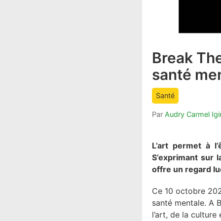
Break The
article
comment
santé ment
count
is:
Santé
Par
Audry Carmel Igi
L’art permet à 
S’exprimant sur l
offre un regard lu
Ce 10 octobre 2022
santé mentale. A 
l’art, de la cultu