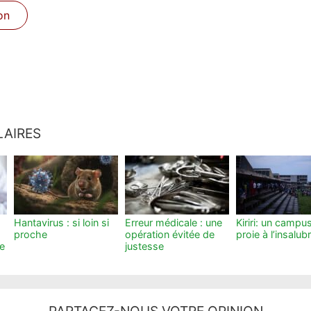
on
LAIRES
Hantavirus : si loin si
Erreur médicale : une
Kiriri: un campu
proche
opération évitée de
proie à l’insalubr
le
justesse
PARTAGEZ-NOUS VOTRE OPINION