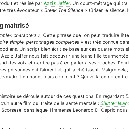
oduit et réalisé par
Azziz Jaffer
. Un court-métrage qui trai
tre très évocateur «
Break The Silence »
(Briser le silence, 
ng maîtrisé
omplex characters ».
Cette phrase que l’on peut traduire litt
toire simple, personnages complexes »
est très connue dans
oodiens. Un script bien écrit se base sur ces quatre mots 
, Azziz Jaffer nous fait découvrir une jeune fille tourmentée :
end des voix et n’arrive pas à en parler à ses proches. Pourt
des personnes qui l’aiment et qui la chérissent. Malgré cela, 
le voudrait en parler mais comment ? Qui va la comprendre 
histoire se déroule autour de ces questions. En regardant
B
d’un autre film qui traite de la santé mentale :
Shutter Isla
n Scorsese, dans lequel l’immense Leonardo Di Caprio nous 