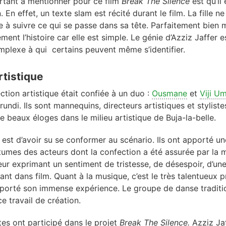
rtant à mentionner pour ce film
Break The Silence
est qu’il
 En effet, un texte slam est récité durant le film. La fille 
e à suivre ce qui se passe dans sa tête. Parfaitement bien m
nt l’histoire car elle est simple. Le génie d’Azziz Jaffer e
plexe à qui certains peuvent même s’identifier.
rtistique
ction artistique était confiée à un duo :
Ousmane
et
Viji U
urundi. Ils sont mannequins, directeurs artistiques et stylis
e beaux éloges dans le milieu artistique de Buja-la-belle.
o est d’avoir su se conformer au scénario. Ils ont apporté u
tumes des acteurs dont la confection a été assurée par la
leur exprimant un sentiment de tristesse, de désespoir, d’u
ant dans film. Quant à la musique, c’est le très talentueux 
porté son immense expérience. Le groupe de danse traditi
ce travail de création.
stes ont participé dans le projet
Break The Silence.
Azziz Jaf