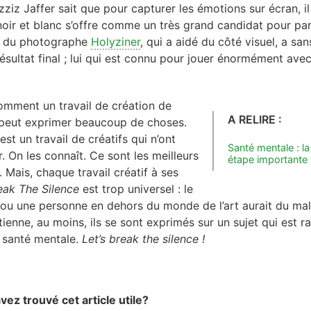
Azziz Jaffer sait que pour capturer les émotions sur écran, i
oir et blanc s’offre comme un très grand candidat pour par
il du photographe
Holyziner
, qui a aidé du côté visuel, a s
 résultat final ; lui qui est connu pour jouer énormément ave
omment un travail de création de
A RELIRE :
peut exprimer beaucoup de choses.
est un travail de créatifs qui n’ont
Santé mentale : la
. On les connaît. Ce sont les meilleurs
étape importante 
 Mais, chaque travail créatif à ses
eak The Silence
est trop universel : le
ou une personne en dehors du monde de l’art aurait du mal 
 tienne, au moins, ils se sont exprimés sur un sujet qui est
a santé mentale.
Let’s break the silence !
ez trouvé cet article utile?