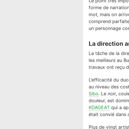
Le point très impo
forme de narration.
mot, mais on arriv
comprend parfaiteme
un personnage com
La direction a
La tâche de la dire
les meilleurs au B
travaux ont reçu d
L’efficacité du du
au niveau des cos
Sibo
. Le noir, cou
douleur, est domin
KDAGEAT
qui a ap
était convié dans 
Plus de vingt arti