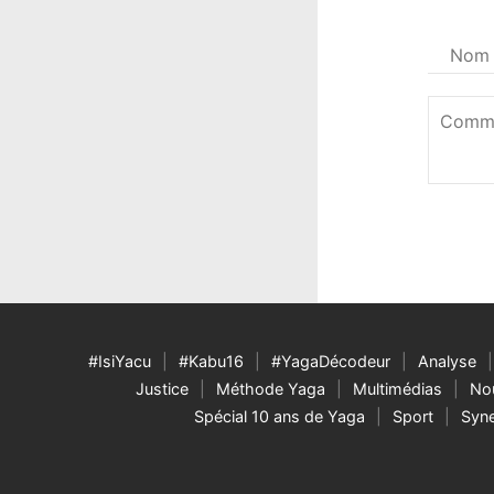
Votre
nom
*
Commen
*
#IsiYacu
#Kabu16
#YagaDécodeur
Analyse
Justice
Méthode Yaga
Multimédias
Nou
Spécial 10 ans de Yaga
Sport
Syne