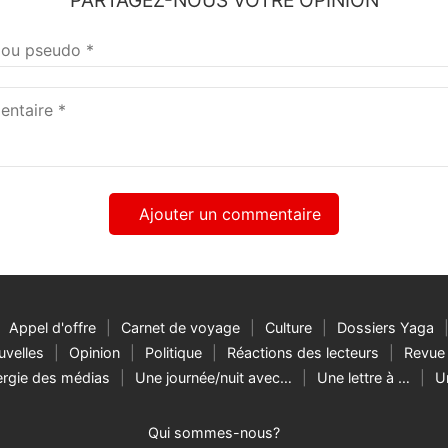
taire
Appel d'offre
Carnet de voyage
Culture
Dossiers Yaga
velles
Opinion
Politique
Réactions des lecteurs
Revue 
rgie des médias
Une journée/nuit avec…
Une lettre à …
U
Qui sommes-nous?