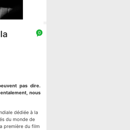
la
0
euvent pas dire.
 mentalement, nous
ndiale dédiée à la
ités du monde de
la première du film