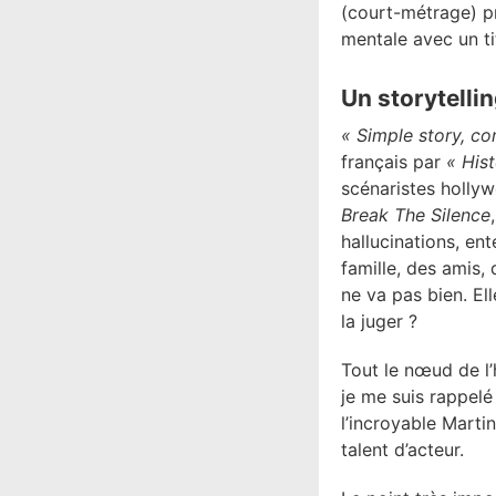
(court-métrage) pr
mentale avec un ti
Un storytelli
« Simple story, c
français par
« His
scénaristes hollyw
Break The Silence
hallucinations, ent
famille, des amis, 
ne va pas bien. El
la juger ?
Tout le nœud de l’
je me suis rappelé 
l’incroyable Marti
talent d’acteur.