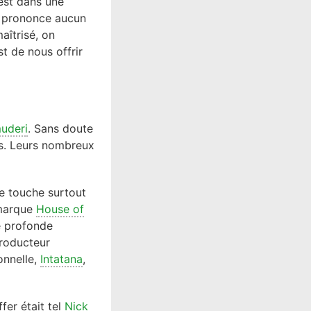
 est dans une
ne prononce aucun
aîtrisé, on
st de nous offrir
muderi
. Sans doute
tes. Leurs nombreux
ne touche surtout
 marque
House of
ne profonde
producteur
onnelle,
Intatana
,
fer était tel
Nick