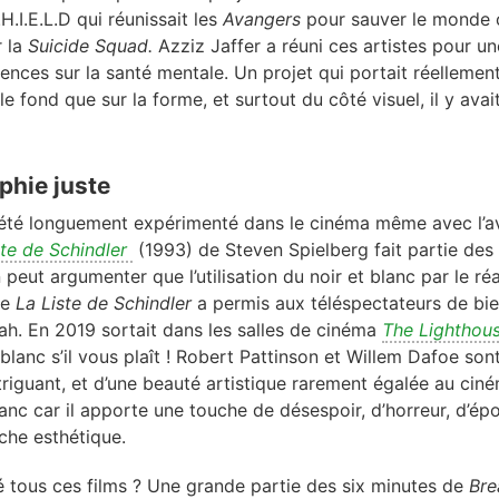
H.I.E.L.D qui réunissait les
Avangers
pour sauver le monde
r la
Suicide Squad.
Azziz Jaffer a réuni ces artistes pour un
ciences sur la santé mentale. Un projet qui portait réelleme
 le fond que sur la forme, et surtout du côté visuel, il y avai
phie juste
a été longuement expérimenté dans le cinéma même avec l’a
ste de Schindler
(1993) de Steven Spielberg fait partie des 
peut argumenter que l’utilisation du noir et blanc par le réa
de
La Liste de Schindler
a permis aux téléspectateurs de bie
oah. En 2019 sortait dans les salles de cinéma
The Lighthou
 blanc s’il vous plaît ! Robert Pattinson et Willem Dafoe s
intriguant, et d’une beauté artistique rarement égalée au ci
blanc car il apporte une touche de désespoir, d’horreur, d’ép
che esthétique.
é tous ces films ? Une grande partie des six minutes de
Bre