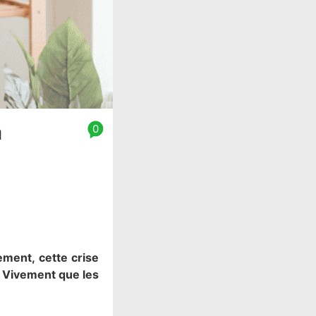
a
0
ement, cette crise
. Vivement que les