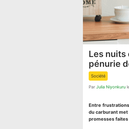
Les nuits
article
comment
pénurie d
count
is:
Société
Par
Julia Niyonkuru
l
Entre frustration
du carburant met 
promesses faites