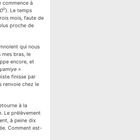
ébé commence à
0
40
). Le temps
trois mois, faute de
 plus proche de
omnolent qui nous
 mes bras, le
appe encore, et
ryamiye »
iste finisse par
us renvoie chez le
etourne à la
ce. Le prélèvement
ent, à peine dix
uée. Comment est-