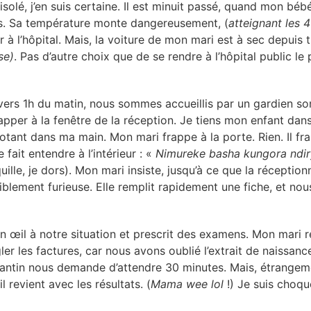
isolé, j’en suis certaine. Il est minuit passé, quand mon b
es. Sa température monte dangereusement, (
atteignant les 
er à l’hôpital. Mais, la voiture de mon mari est à sec depuis 
se)
. Pas d’autre choix que de se rendre à l’hôpital public le
l vers 1h du matin, nous sommes accueillis par un gardien s
apper à la fenêtre de la réception. Je tiens mon enfant dans
tant dans ma main. Mon mari frappe à la porte. Rien. Il fr
fait entendre à l’intérieur : «
Nimureke basha kungora ndi
ille, je dors). Mon mari insiste, jusqu’à ce que la réceptionn
siblement furieuse. Elle remplit rapidement une fiche, et no
n œil à notre situation et prescrit des examens. Mon mari r
ler les factures, car nous avons oublié l’extrait de naissan
borantin nous demande d’attendre 30 minutes. Mais, étrangem
l revient avec les résultats. (
Mama wee lol
!) Je suis choq