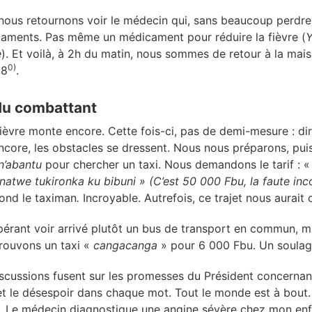
nous retournons voir le médecin qui, sans beaucoup perdre
caments. Pas même un médicament pour réduire la fièvre (
Y
e
). Et voilà, à 2h du matin, nous sommes de retour à la maiso
0)
38
.
du combattant
fièvre monte encore. Cette fois-ci, pas de demi-mesure : dire
ncore, les obstacles se dressent. Nous nous préparons, pui
n’abantu
pour chercher un taxi. Nous demandons le tarif : 
natwe tukironka ku bibuni » (C’est 50 000 Fbu, la faute in
ond le taximan
.
Incroyable. Autrefois, ce trajet nous aurait
érant voir arrivé plutôt un bus de transport en commun, ma
trouvons un taxi «
cangacanga
» pour 6 000 Fbu. Un soula
discussions fusent sur les promesses du Président concernan
 et le désespoir dans chaque mot. Tout le monde est à bout.
al. Le médecin diagnostique une angine sévère chez mon enf