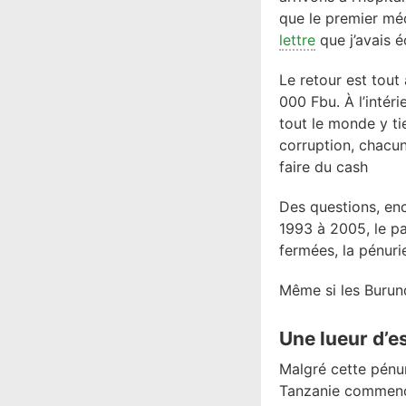
que le premier méd
lettre
que j’avais é
Le retour est tou
000 Fbu. À l’intéri
tout le monde y ti
corruption, chacun
faire du cash
Des questions, en
1993 à 2005, le p
fermées, la pénuri
Même si les Burunda
Une lueur d’e
Malgré cette pénur
Tanzanie commence