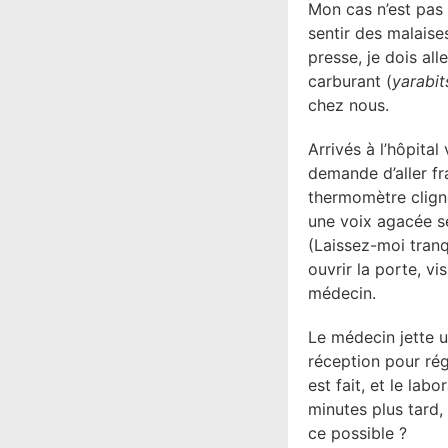
Mon cas n’est pas 
sentir des malais
presse, je dois all
carburant (
yarabit
chez nous.
Arrivés à l’hôpita
demande d’aller fr
thermomètre cligno
une voix agacée se 
(Laissez-moi tranqu
ouvrir la porte, vi
médecin.
Le médecin jette u
réception pour rég
est fait, et le la
minutes plus tard, i
ce possible ?