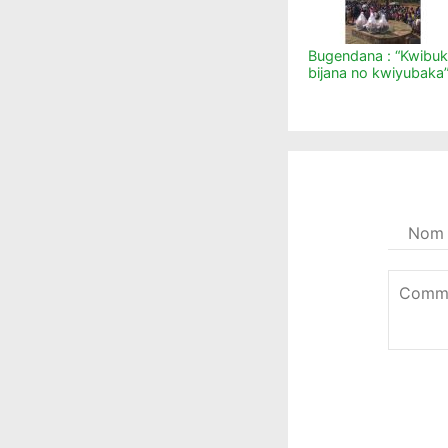
Bugendana : “Kwibu
bijana no kwiyubaka
Votre
nom
*
Commen
*