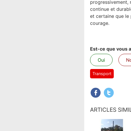
progressivement, m
continue et durable
et certaine que le
courage.
Est-ce que vous av
Oui
N
Transport
ARTICLES SIMI