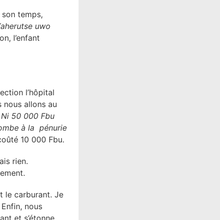
 son temps,
aherutse uwo
n, l’enfant
ction l’hôpital
s nous allons au
«
Ni 50 000 Fbu
combe à la pénurie
 coûté 10 000 Fbu.
is rien.
gement.
t le carburant. Je
 Enfin, nous
ant et s’étonne