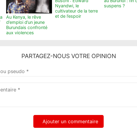
Busoni : Edward
au Burundi : fin 
Nyandwi, le
suspens ?
cultivateur de la terre
et de l’espoir
ka
Au Kenya, le rêve
”
d’emploi d’un jeune
Burundais confronté
aux violences
PARTAGEZ-NOUS VOTRE OPINION
taire