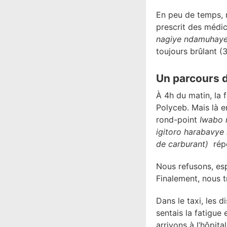
En peu de temps, 
prescrit des médi
nagiye ndamuhay
toujours brûlant (
Un parcours 
À 4h du matin, la 
Polyceb. Mais là e
rond-point
Iwabo 
igitoro harabavye 
de carburant)
rép
Nous refusons, esp
Finalement, nous 
Dans le taxi, les 
sentais la fatigue
arrivons à l’hôpit