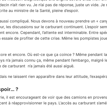
ecin n’ait rien vu. Je n’ai pas de réponse, juste un vide. Je
crite au ministre de la Santé, pleine d’espoir.
t aussi compliqué. Nous devons à nouveau prendre un «
can
eur, les discussions sur le carburant continuent. L’espoir sem
ent encore. Cependant, l’attente est interminable. Entre spé
 essaie de profiter de cette crise. Même les pompistes joue
core et encore. Où est-ce que ça coince ? Même pendant la 
ays n’a jamais connu ça, même pendant l’embargo, malgré le
e de carburant n’a jamais été aussi aiguë.
is ne laissent rien apparaître dans leur attitude, l’exaspéra
spoir… ?
ie, il est encourageant de voir que des camions en proven
nt à réapprovisionner le pays. L’accès au carburant s’amé