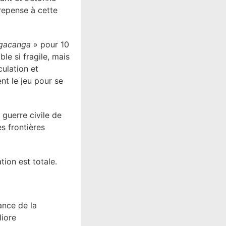
 repense à cette
gacanga
» pour 10
ble si fragile, mais
culation et
nt le jeu pour se
guerre civile de
s frontières
tion est totale.
ance de la
liore