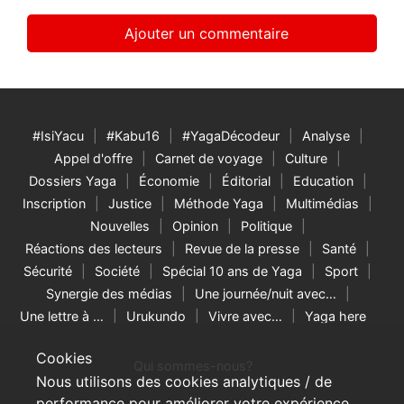
#IsiYacu
#Kabu16
#YagaDécodeur
Analyse
Appel d'offre
Carnet de voyage
Culture
Dossiers Yaga
Économie
Éditorial
Education
Inscription
Justice
Méthode Yaga
Multimédias
Nouvelles
Opinion
Politique
Réactions des lecteurs
Revue de la presse
Santé
Sécurité
Société
Spécial 10 ans de Yaga
Sport
Synergie des médias
Une journée/nuit avec…
Une lettre à …
Urukundo
Vivre avec…
Yaga here
Cookies
Qui sommes-nous?
Nous utilisons des cookies analytiques / de
performance pour améliorer votre expérience