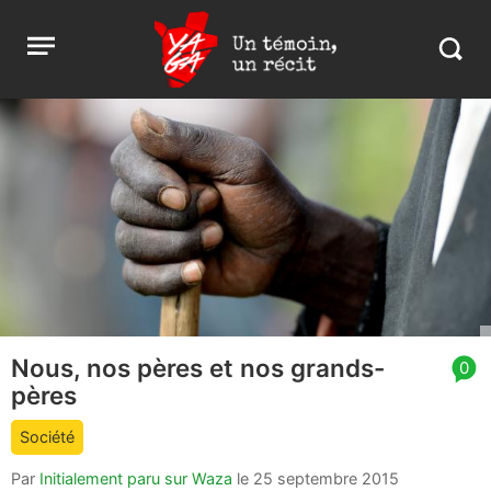
Aller
Yaga
Open
au
Burundi
Search
menu
contenu
in
https:
burund
Nous, nos pères et nos grands-
article
0
pères
comment
count
Société
is:
Par
Initialement paru sur Waza
le
25 septembre 2015