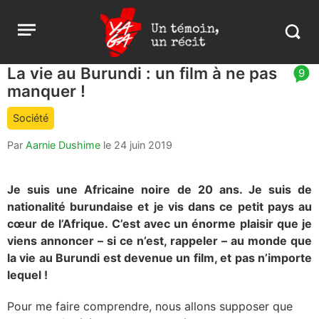
Aller
Yaga
Open
au
Burundi
Search
menu
contenu
in
https:
La vie au Burundi : un film à ne pas
article
9
burund
manquer !
comment
count
Société
is:
Par
Aarnie Dushime
le
24 juin 2019
Je suis une Africaine noire de 20 ans. Je suis de
nationalité burundaise et je vis dans ce petit pays au
cœur de l’Afrique. C’est avec un énorme plaisir que je
viens annoncer – si ce n’est, rappeler – au monde que
la vie au Burundi est devenue un film, et pas n’importe
lequel !
Pour me faire comprendre, nous allons supposer que