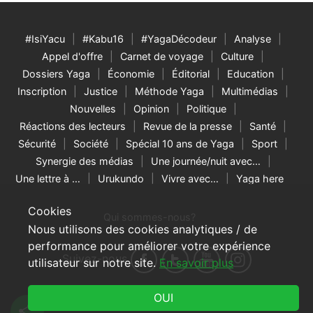
#IsiYacu
#Kabu16
#YagaDécodeur
Analyse
Appel d'offre
Carnet de voyage
Culture
Dossiers Yaga
Économie
Éditorial
Education
Inscription
Justice
Méthode Yaga
Multimédias
Nouvelles
Opinion
Politique
Réactions des lecteurs
Revue de la presse
Santé
Sécurité
Société
Spécial 10 ans de Yaga
Sport
Synergie des médias
Une journée/nuit avec…
Une lettre à …
Urukundo
Vivre avec…
Yaga here
Cookies
Qui sommes-nous?
Nous utilisons des cookies analytiques / de
performance pour améliorer votre expérience
Suivez-nous
utilisateur sur notre site.
En savoir plus
© 2026 Yaga Burundi & RNW Media