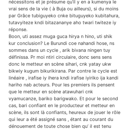
nécessitons et je présume qu’il y en a kumenya le
vrai sens de la vie ( à Buja ou ailleurs), si du moins
par Grâce tubiguyeko cnke bituguyeko kubitahura,
tutavyiteze kndi bitazananye aho twari twiteze iy
réponse.
Boon, uti assez muga guca hirya n hino, uti shik
kur conclusion? Le Burundi coe nahandi hose, ns
sommes dans un cycle , arik bivana ningen tuy
définissa. Pr moi ntiri circulaire, donc sens sens
donc le metteur en scène sihari, cnk yatay ukw
bikwiy kugum bikurikirana. Par contre le cycle est
linéaire , irafise iy ihera kndi irafise iyiriko ija kandi
hariho nab acteurs. Pour les premiers ils pensent
que le metteur en scène atawuhari cnk
vyamucanze, bariko barigwako. Et pour le second
cas, bari confiant en le producteur et metteur en
scène, ils sont là confiants, heureux de jouer le rôle
qui leur a été assigné sans , étant au courant du
dénouement de toute chose bien qu’ il est tenu