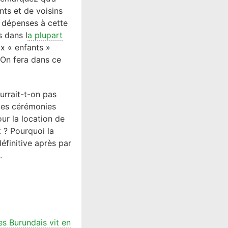
nts et de voisins
s dépenses à cette
s dans l
a plupart
ux « enfants »
 On fera dans ce
urrait-t-on pas
 les cérémonies
our la location de
t ? Pourquoi la
définitive après par
.
es Burundais vit en