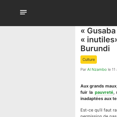
Aller
au
Open
contenu
menu
« Gusaba 
article
comment
« inutile
count
Burundi
is:
Culture
Par
Al Nzambo
le
11 
Aux grands maux,
fuir la
pauvreté
,
inadaptées aux t
Est-ce qu’il faut 
permission de pas