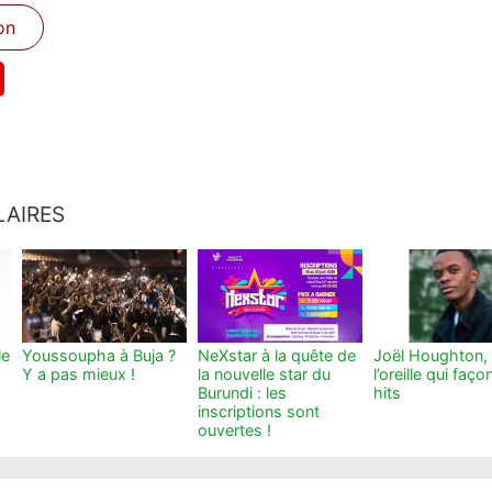
on
LAIRES
le
Youssoupha à Buja ?
NeXstar à la quête de
Joël Houghton,
Y a pas mieux !
la nouvelle star du
l’oreille qui faço
Burundi : les
hits
inscriptions sont
ouvertes !