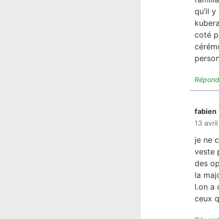
qu’il 
kubera
coté p
cérémo
person
Répond
fabien
d
13 avri
je ne 
veste 
des op
la maj
l.on a
ceux q