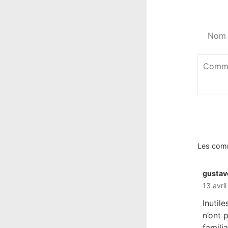
Votre
nom
*
Commen
*
Les com
gustav
13 avri
Inutil
n’ont 
famili