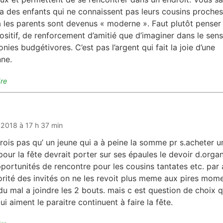
y a des enfants qui ne connaissent pas leurs cousins proches
 les parents sont devenus « moderne ». Faut plutôt penser
ositif, de renforcement d’amitié que d’imaginer dans le sen
nies budgétivores. C’est pas l’argent qui fait la joie d’une
ne.
re
it :
l 2018 à 17 h 37 min
crois pas qu’ un jeune qui a à peine la somme pr s.acheter u
pour la fěte devrait porter sur ses épaules le devoir d.organ
portunités de rencontre pour les cousins tantates etc. par a
orité des invités on ne les revoit plus meme aux pires mom
 du mal a joindre les 2 bouts. mais c est question de choix 
ui aiment le paraitre continuent à faire la fěte.