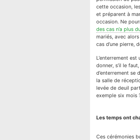
cette occasion, le
et préparent à man
occasion. Ne pourr
des cas n’a plus d
mariés, avec alor
cas d’une pierre, 
L’enterrement est 
donner, s’il le fa
d’enterrement se d
la salle de récept
levée de deuil part
exemple six mois ?
Les temps ont ch
Ces cérémonies b