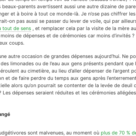
s beaux-parents avertissent aussi une autre dizaine de pare
ger et à boire à tout ce monde-là. Je n’ose pas chiffrer le
ait-on pas aussi se passer du lever de voile, qui par ailleur
u tout de sens
, et remplacer cela par la visite de la mère a
s moins de dépenses et de cérémonies car moins d’invités ?
deux coups.
une autre occasion de grandes dépenses aujourd’hui. Ne po
ut, des limonades ou de l’eau aux gens présents pendant que
éroulent au cimetière, au lieu d’aller dépenser de l’argent p
ion et de faire perdre du temps aux gens après l’enterremen
ielle alors qu’on pourrait se contenter de la levée de deuil 
 Les dépenses seraient réduites et les cérémonies allégées
angé
udgétivores sont malvenues, au moment où
p
lus de 70 % d