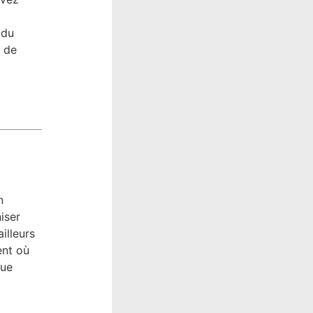
 du
s de
n
iser
illeurs
ent où
que