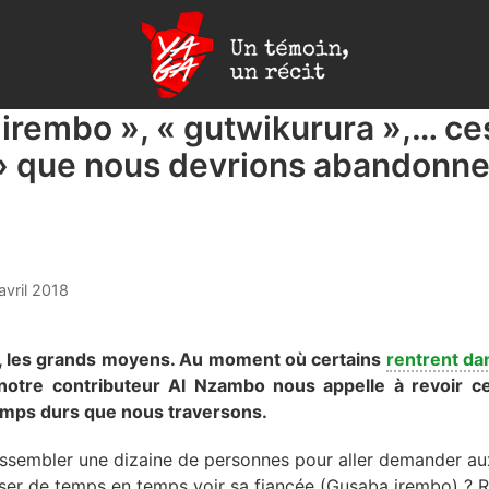
Yaga
Burundi
irembo », « gutwikurura »,… ce
s» que nous devrions abandonne
avril 2018
 les grands moyens. Au moment où certains
rentrent da
 notre contributeur Al Nzambo nous appelle à revoir ce
emps durs que nous traversons.
rassembler une dizaine de personnes pour aller demander a
ser de temps en temps voir sa fiancée (Gusaba irembo) ? 