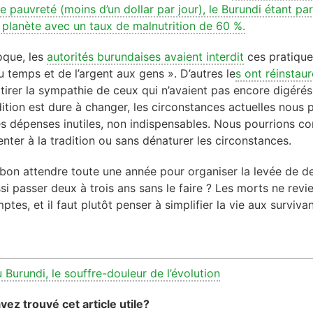
e pauvreté (moins d’un dollar par jour), le Burundi étant par
 planète avec un taux de malnutrition de 60 %.
oque, les
autorités burundaises avaient interdit
ces pratique
u temps et de l’argent aux gens ». D’autres
le
s ont réinstaur
ttirer la sympathie de ceux qui n’avaient pas encore digérés
adition est dure à changer, les circonstances actuelles nous
es dépenses inutiles, non indispensables. Nous pourrions c
enter à la tradition ou sans dénaturer les circonstances.
i bon attendre toute une année pour organiser la levée de deu
i passer deux à trois ans sans le faire ? Les morts ne rev
es, et il faut plutôt penser à simplifier la vie aux survivan
 Burundi, le souffre-douleur de l’évolution
ez trouvé cet article utile?