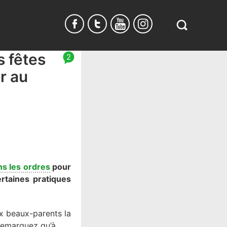
Search
in
https://www.
s fêtes
2
burundi.com/
r au
ns les ordres
pour
rtaines pratiques
ux beaux-parents la
Remarquez qu’à