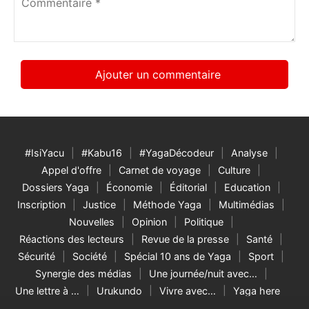
*
#IsiYacu
#Kabu16
#YagaDécodeur
Analyse
Appel d'offre
Carnet de voyage
Culture
Dossiers Yaga
Économie
Éditorial
Education
Inscription
Justice
Méthode Yaga
Multimédias
Nouvelles
Opinion
Politique
Réactions des lecteurs
Revue de la presse
Santé
Sécurité
Société
Spécial 10 ans de Yaga
Sport
Synergie des médias
Une journée/nuit avec…
Une lettre à …
Urukundo
Vivre avec…
Yaga here