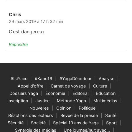
Chris
dit :
29 mars 2019 à 17 h 32 min
C’est dangereux
Répondre
#IsiYacu
#Kabu16
#YagaDécodeur
Analyse
Appel d'offre
Carnet de voyage
Culture
Dossiers Yaga
Économie
Éditorial
Education
Inscription
Justice
Méthode Yaga
Multimédias
Nouvelles
Opinion
Politique
Réactions des lecteurs
Revue de la presse
Santé
Sécurité
Société
Spécial 10 ans de Yaga
Sport
Synergie des médias
Une journée/nuit avec…