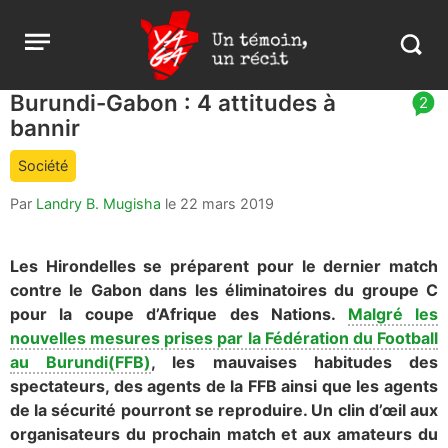
Aller
Yaga
Open
au
Burundi
Search
menu
contenu
in
https:
Burundi-Gabon : 4 attitudes à
article
2
burund
bannir
comment
count
Société
is:
Par
Landry B. Mugisha
le
22 mars 2019
Les Hirondelles se préparent pour le dernier match
contre le Gabon dans les éliminatoires du groupe C
pour la coupe d’Afrique des Nations.
Malgré les
nouvelles mesures prises par la Fédération du Football
au Burundi(FFB)
, les mauvaises habitudes des
spectateurs, des agents de la FFB ainsi que les agents
de la sécurité pourront se reproduire. Un clin d’œil aux
organisateurs du prochain match et aux amateurs du