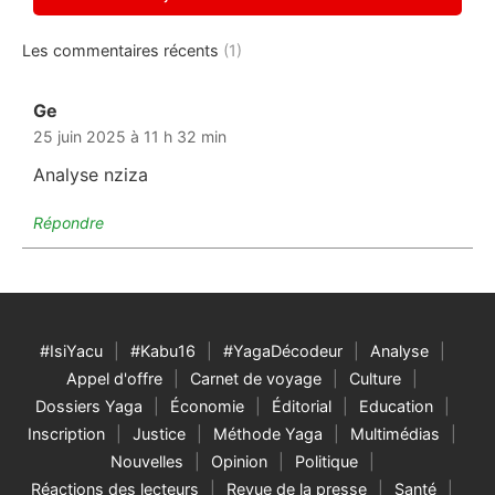
Les commentaires récents
(1)
Ge
dit :
25 juin 2025 à 11 h 32 min
Analyse nziza
Répondre
#IsiYacu
#Kabu16
#YagaDécodeur
Analyse
Appel d'offre
Carnet de voyage
Culture
Dossiers Yaga
Économie
Éditorial
Education
Inscription
Justice
Méthode Yaga
Multimédias
Nouvelles
Opinion
Politique
Réactions des lecteurs
Revue de la presse
Santé