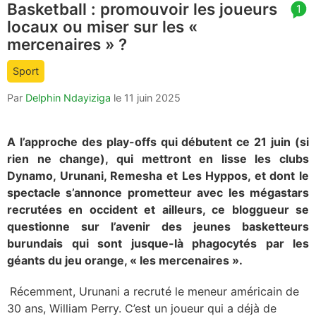
Basketball : promouvoir les joueurs
article
1
locaux ou miser sur les «
comment
count
mercenaires » ?
is:
Sport
Par
Delphin Ndayiziga
le
11 juin 2025
A l’approche des play-offs qui débutent ce 21 juin (si
rien ne change), qui mettront en lisse les clubs
Dynamo, Urunani, Remesha et Les Hyppos, et dont le
spectacle s’annonce prometteur avec les mégastars
recrutées en occident et ailleurs, ce bloggueur se
questionne sur l’avenir des jeunes basketteurs
burundais qui sont jusque-là phagocytés par les
géants du jeu orange, « les mercenaires ».
Récemment, Urunani a recruté le meneur américain de
30 ans, William Perry. C’est un joueur qui a déjà de