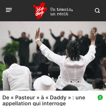
Aller
Yaga
Open
au
Burundi
Search
menu
contenu
in
https:
burund
De « Pasteur » à « Daddy » : une
article
8
appellation qui interroge
comment