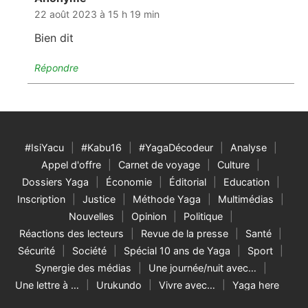
22 août 2023 à 15 h 19 min
Bien dit
Répondre
#IsiYacu
#Kabu16
#YagaDécodeur
Analyse
Appel d'offre
Carnet de voyage
Culture
Dossiers Yaga
Économie
Éditorial
Education
Inscription
Justice
Méthode Yaga
Multimédias
Nouvelles
Opinion
Politique
Réactions des lecteurs
Revue de la presse
Santé
Sécurité
Société
Spécial 10 ans de Yaga
Sport
Synergie des médias
Une journée/nuit avec…
Une lettre à …
Urukundo
Vivre avec…
Yaga here