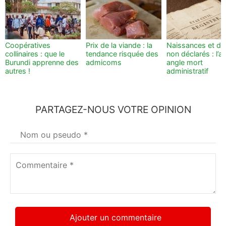
Coopératives
Prix de la viande : la
Naissances et dé
collinaires : que le
tendance risquée des
non déclarés : l’a
Burundi apprenne des
admicoms
angle mort
autres !
administratif
PARTAGEZ-NOUS VOTRE OPINION
Votre
nom
*
Commentaire
*