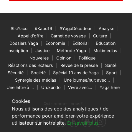
#IsiYacu
#Kabu16
#YagaDécodeur
Analyse
Appel d'offre
Carnet de voyage
Culture
Dossiers Yaga
Économie
Éditorial
Education
Inscription
Justice
Méthode Yaga
Multimédias
Nouvelles
Opinion
Politique
Réactions des lecteurs
Revue de la presse
Santé
Sécurité
Société
Spécial 10 ans de Yaga
Sport
Synergie des médias
Une journée/nuit avec…
Une lettre à …
Urukundo
Vivre avec…
Yaga here
Cookies
Qui sommes-nous?
Nous utilisons des cookies analytiques / de
performance pour améliorer votre expérience
Suivez-nous
utilisateur sur notre site.
En savoir plus