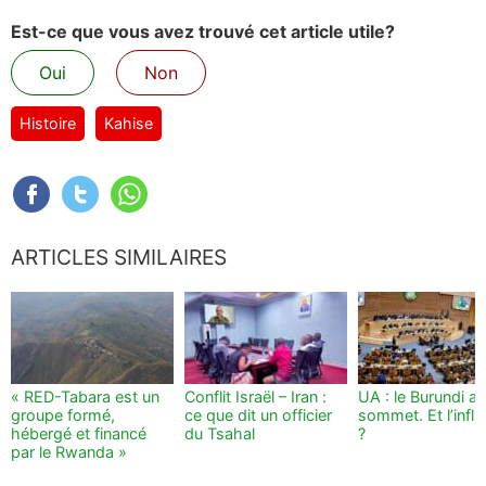
Est-ce que vous avez trouvé cet article utile?
Oui
Non
Histoire
Kahise
ARTICLES SIMILAIRES
« RED-Tabara est un
Conflit Israël – Iran :
UA : le Burundi au
groupe formé,
ce que dit un officier
sommet. Et l’infl
hébergé et financé
du Tsahal
?
par le Rwanda »