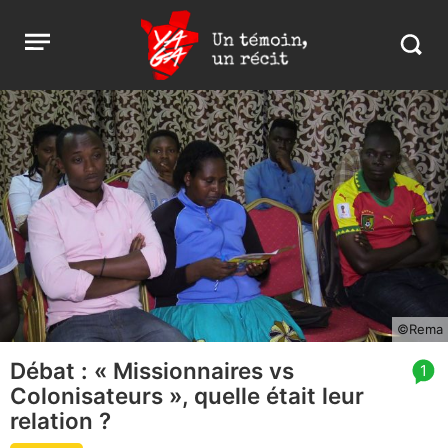
Aller
Yaga
Open
au
Burundi
Search
menu
contenu
in
https:
burund
©Rema
Débat : « Missionnaires vs
article
1
Colonisateurs », quelle était leur
comment
count
relation ?
is: