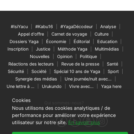
#IsiYacu
#Kabu16
#YagaDécodeur
Analyse
Appel d'offre
Carnet de voyage
Culture
Dossiers Yaga
Économie
Éditorial
Education
Inscription
Justice
Méthode Yaga
Multimédias
Nouvelles
Opinion
Politique
Réactions des lecteurs
Revue de la presse
Santé
Sécurité
Société
Spécial 10 ans de Yaga
Sport
Synergie des médias
Une journée/nuit avec…
Une lettre à …
Urukundo
Vivre avec…
Yaga here
Cookies
Qui sommes-nous?
Nous utilisons des cookies analytiques / de
performance pour améliorer votre expérience
Suivez-nous
utilisateur sur notre site.
En savoir plus