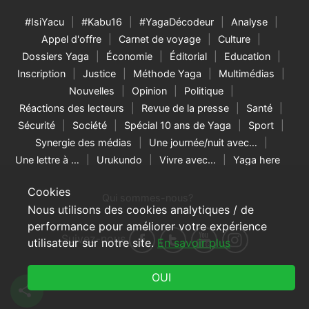
#IsiYacu
#Kabu16
#YagaDécodeur
Analyse
Appel d'offre
Carnet de voyage
Culture
Dossiers Yaga
Économie
Éditorial
Education
Inscription
Justice
Méthode Yaga
Multimédias
Nouvelles
Opinion
Politique
Réactions des lecteurs
Revue de la presse
Santé
Sécurité
Société
Spécial 10 ans de Yaga
Sport
Synergie des médias
Une journée/nuit avec…
Une lettre à …
Urukundo
Vivre avec…
Yaga here
Cookies
Qui sommes-nous?
Nous utilisons des cookies analytiques / de
performance pour améliorer votre expérience
Suivez-nous
utilisateur sur notre site.
En savoir plus
© 2026 Yaga Burundi & RNW Media