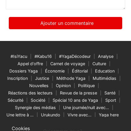
#IsiYacu
#Kabu16
#YagaDécodeur
Analyse
Appel d'offre
Carnet de voyage
Culture
Dossiers Yaga
Économie
Éditorial
Education
Inscription
Justice
Méthode Yaga
Multimédias
Nouvelles
Opinion
Politique
Réactions des lecteurs
Revue de la presse
Santé
Sécurité
Société
Spécial 10 ans de Yaga
Sport
Synergie des médias
Une journée/nuit avec…
Une lettre à …
Urukundo
Vivre avec…
Yaga here
Cookies
Qui sommes-nous?