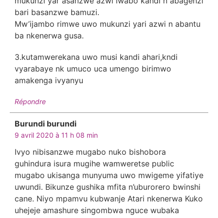
mukunzi yar asanzwe azwi iwabo kandi n abagenzi
bari basanzwe bamuzi.
Mw’ijambo rimwe uwo mukunzi yari azwi n abantu
ba nkenerwa gusa.
3.kutamwerekana uwo musi kandi ahari,kndi
vyarabaye nk umuco uca umengo birimwo
amakenga ivyanyu
Répondre
Burundi burundi
dit :
9 avril 2020 à 11 h 08 min
Ivyo nibisanzwe mugabo nuko bishobora
guhindura isura mugihe wamweretse public
mugabo ukisanga munyuma uwo mwigeme yifatiye
uwundi. Bikunze gushika mfita n’uburorero bwinshi
cane. Niyo mpamvu kubwanje Atari nkenerwa Kuko
uhejeje amashure singombwa nguce wubaka