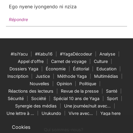
Ego nyene iyongendo ni nziza
Répondre
#IsiYacu
#Kabu16
#YagaDécodeur
Analyse
Appel d'offre
Carnet de voyage
Culture
Dossiers Yaga
Économie
Éditorial
Education
Inscription
Justice
Méthode Yaga
Multimédias
Nouvelles
Opinion
Politique
Réactions des lecteurs
Revue de la presse
Santé
Sécurité
Société
Spécial 10 ans de Yaga
Sport
Synergie des médias
Une journée/nuit avec…
Une lettre à …
Urukundo
Vivre avec…
Yaga here
Cookies
Qui sommes-nous?