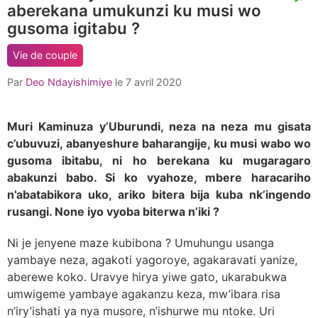
aberekana umukunzi ku musi wo
comment
count
gusoma igitabu ?
is:
Vie de couple
Par
Deo Ndayishimiye
le
7 avril 2020
Muri Kaminuza y’Uburundi, neza na neza mu gisata
c’ubuvuzi, abanyeshure baharangije, ku musi wabo wo
gusoma ibitabu, ni ho berekana ku mugaragaro
abakunzi babo. Si ko vyahoze, mbere haracariho
n’abatabikora uko, ariko bitera bija kuba nk’ingendo
rusangi. None iyo vyoba biterwa n’iki ?
Ni je jenyene maze kubibona ? Umuhungu usanga
yambaye neza, agakoti yagoroye, agakaravati yanize,
aberewe koko. Uravye hirya yiwe gato, ukarabukwa
umwigeme yambaye agakanzu keza, mw’ibara risa
n’iry’ishati ya nya musore, n’ishurwe mu ntoke. Uri