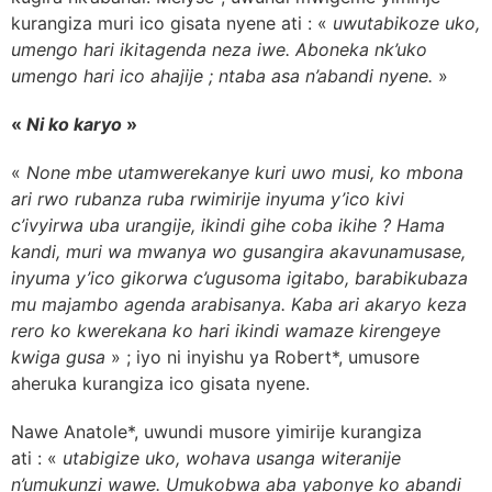
kurangiza muri ico gisata nyene ati : «
uwutabikoze uko,
umengo hari ikitagenda neza iwe. Aboneka nk’uko
umengo hari ico ahajije ; ntaba asa n’abandi nyene.
»
«
Ni ko karyo
»
«
None mbe utamwerekanye kuri uwo musi, ko mbona
ari rwo rubanza ruba rwimirije inyuma y’ico kivi
c’ivyirwa uba urangije, ikindi gihe coba ikihe ? Hama
kandi, muri wa mwanya wo gusangira akavunamusase,
inyuma y’ico gikorwa c’ugusoma igitabo, barabikubaza
mu majambo agenda arabisanya. Kaba ari akaryo keza
rero ko kwerekana ko hari ikindi wamaze kirengeye
kwiga gusa
» ; iyo ni inyishu ya Robert*, umusore
aheruka kurangiza ico gisata nyene.
Nawe Anatole*, uwundi musore yimirije kurangiza
ati : «
utabigize uko, wohava usanga witeranije
n’umukunzi wawe. Umukobwa aba yabonye ko abandi