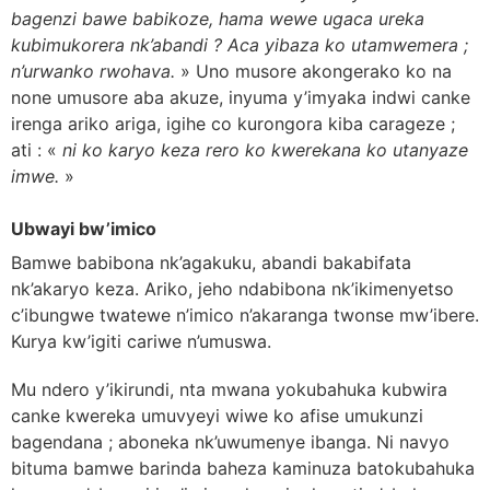
bagenzi bawe babikoze, hama wewe ugaca ureka
kubimukorera nk’abandi ? Aca yibaza ko utamwemera ;
n’urwanko rwohava.
» Uno musore akongerako ko na
none umusore aba akuze, inyuma y’imyaka indwi canke
irenga ariko ariga, igihe co kurongora kiba carageze ;
ati : «
ni ko karyo keza rero ko kwerekana ko utanyaze
imwe.
»
Ubwayi bw’imico
Bamwe babibona nk’agakuku, abandi bakabifata
nk’akaryo keza. Ariko, jeho ndabibona nk’ikimenyetso
c’ibungwe twatewe n’imico n’akaranga twonse mw’ibere.
Kurya kw’igiti cariwe n’umuswa.
Mu ndero y’ikirundi, nta mwana yokubahuka kubwira
canke kwereka umuvyeyi wiwe ko afise umukunzi
bagendana ; aboneka nk’uwumenye ibanga. Ni navyo
bituma bamwe barinda baheza kaminuza batokubahuka