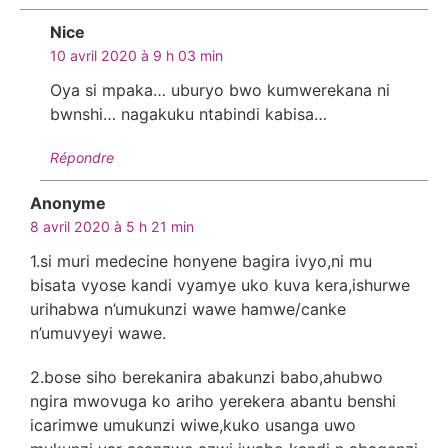
Nice
dit :
10 avril 2020 à 9 h 03 min
Oya si mpaka… uburyo bwo kumwerekana ni
bwnshi… nagakuku ntabindi kabisa…
Répondre
Anonyme
dit :
8 avril 2020 à 5 h 21 min
1.si muri medecine honyene bagira ivyo,ni mu
bisata vyose kandi vyamye uko kuva kera,ishurwe
urihabwa n’umukunzi wawe hamwe/canke
n’umuvyeyi wawe.
2.bose siho berekanira abakunzi babo,ahubwo
ngira mwovuga ko ariho yerekera abantu benshi
icarimwe umukunzi wiwe,kuko usanga uwo