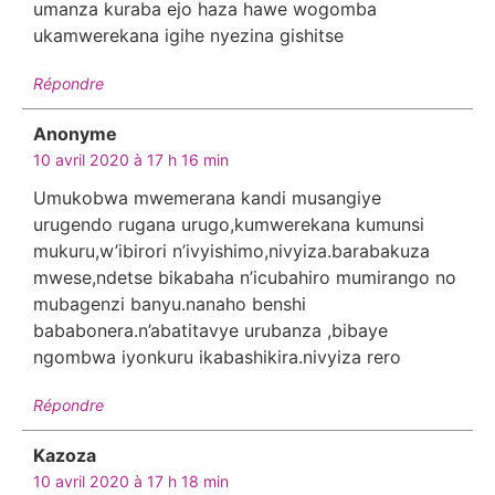
umanza kuraba ejo haza hawe wogomba
ukamwerekana igihe nyezina gishitse
Répondre
Anonyme
dit :
10 avril 2020 à 17 h 16 min
Umukobwa mwemerana kandi musangiye
urugendo rugana urugo,kumwerekana kumunsi
mukuru,w’ibirori n’ivyishimo,nivyiza.barabakuza
mwese,ndetse bikabaha n’icubahiro mumirango no
mubagenzi banyu.nanaho benshi
bababonera.n’abatitavye urubanza ,bibaye
ngombwa iyonkuru ikabashikira.nivyiza rero
Répondre
Kazoza
dit :
10 avril 2020 à 17 h 18 min