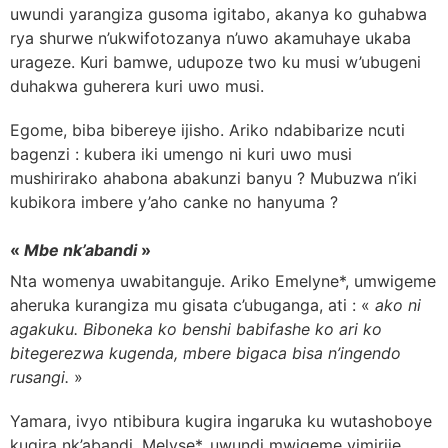
uwundi yarangiza gusoma igitabo, akanya ko guhabwa
rya shurwe n’ukwifotozanya n’uwo akamuhaye ukaba
urageze. Kuri bamwe, udupoze two ku musi w’ubugeni
duhakwa guherera kuri uwo musi.
Egome, biba bibereye ijisho. Ariko ndabibarize ncuti
bagenzi : kubera iki umengo ni kuri uwo musi
mushirirako ahabona abakunzi banyu ? Mubuzwa n’iki
kubikora imbere y’aho canke no hanyuma ?
«
Mbe nk’abandi
»
Nta womenya uwabitanguje. Ariko Emelyne*, umwigeme
aheruka kurangiza mu gisata c’ubuganga, ati : «
ako ni
agakuku. Biboneka ko benshi babifashe ko ari ko
bitegerezwa kugenda, mbere bigaca bisa n’ingendo
rusangi.
»
Yamara, ivyo ntibibura kugira ingaruka ku wutashoboye
kugira nk’abandi. Melyse*, uwundi mwigeme yimirije