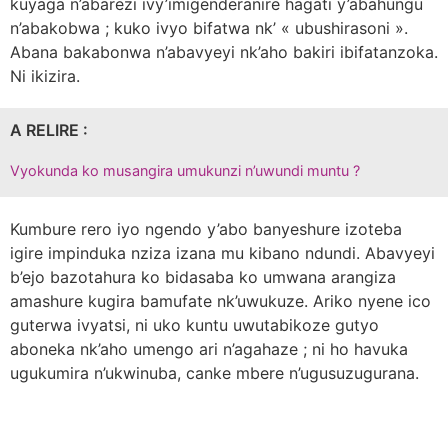
kuyaga n’abarezi ivy’imigenderanire hagati y’abahungu
n’abakobwa ; kuko ivyo bifatwa nk’ « ubushirasoni ».
Abana bakabonwa n’abavyeyi nk’aho bakiri ibifatanzoka.
Ni ikizira.
A RELIRE :
Vyokunda ko musangira umukunzi n’uwundi muntu ?
Kumbure rero iyo ngendo y’abo banyeshure izoteba
igire impinduka nziza izana mu kibano ndundi. Abavyeyi
b’ejo bazotahura ko bidasaba ko umwana arangiza
amashure kugira bamufate nk’uwukuze. Ariko nyene ico
guterwa ivyatsi, ni uko kuntu uwutabikoze gutyo
aboneka nk’aho umengo ari n’agahaze ; ni ho havuka
ugukumira n’ukwinuba, canke mbere n’ugusuzugurana.