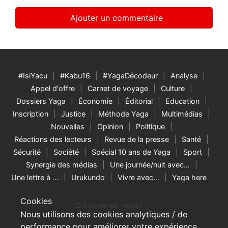
#IsiYacu
#Kabu16
#YagaDécodeur
Analyse
Appel d'offre
Carnet de voyage
Culture
Dossiers Yaga
Économie
Éditorial
Education
Inscription
Justice
Méthode Yaga
Multimédias
Nouvelles
Opinion
Politique
Réactions des lecteurs
Revue de la presse
Santé
Sécurité
Société
Spécial 10 ans de Yaga
Sport
Synergie des médias
Une journée/nuit avec…
Une lettre à …
Urukundo
Vivre avec…
Yaga here
Cookies
Qui sommes-nous?
Nous utilisons des cookies analytiques / de
performance pour améliorer votre expérience