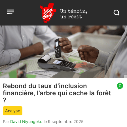
Aller
Yaga
Open
au
Burundi
Search
menu
contenu
in
https:
burund
Rebond du taux d’inclusion
article
0
financière, l’arbre qui cache la forêt
comment
count
?
is:
Analyse
Par
David Niyungeko
le
9 septembre 2025