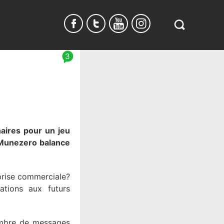
Search
in
https://www.
3
burundi.com/
aires pour un jeu
 Munezero balance
prise commerciale?
ations aux futurs
nombre de messages