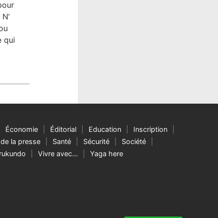
pour
 N’
 ou
 qui
Économie
Éditorial
Education
Inscription
de la presse
Santé
Sécurité
Société
rukundo
Vivre avec…
Yaga here