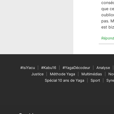
conséq
que ce
oublio
pas. M
est biz
Répond
#IsiYacu
#Kabu16
#YagaDécodeur
Analyse
Justice
Méthode Yaga
Multimédias
Nou
Spécial 10 ans de Yaga
Sport
Syne