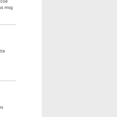
 coe
tus msg
tte
es