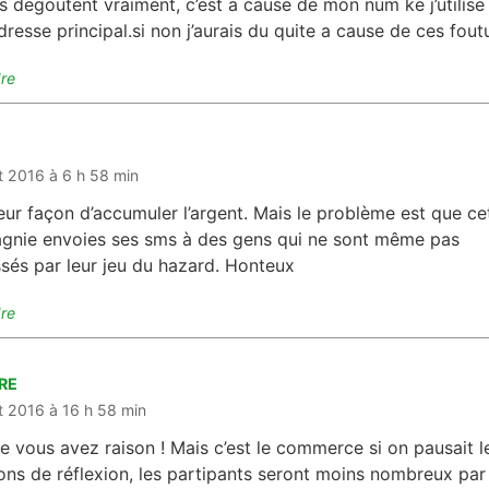
us degoutent vraiment, c’est a cause de mon num ke j’utilise
resse principal.si non j’aurais du quite a cause de ces fou
re
dit :
let 2016 à 6 h 58 min
leur façon d’accumuler l’argent. Mais le problème est que ce
nie envoies ses sms à des gens qui ne sont même pas
ssés par leur jeu du hazard. Honteux
re
IRE
dit :
let 2016 à 16 h 58 min
vous avez raison ! Mais c’est le commerce si on pausait l
ons de réflexion, les partipants seront moins nombreux par