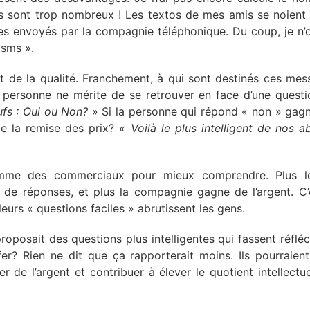
 ils sont trop nombreux ! Les textos de mes amis se noient
 envoyés par la compagnie téléphonique. Du coup, je n’
 sms ».
t de la qualité. Franchement, à qui sont destinés ces mess
, personne ne mérite de se retrouver en face d’une ques
fs : Oui ou Non?
» Si la personne qui répond « non » gagn
 de la remise des prix?
« Voilà le plus intelligent de nos
omme des commerciaux pour mieux comprendre. Plus le
y a de réponses, et plus la compagnie gagne de l’argent. 
leurs « questions faciles » abrutissent les gens.
roposait des questions plus intelligentes qui fassent réfléc
rfer? Rien ne dit que ça rapporterait moins. Ils pourraient
r de l’argent et contribuer à élever le quotient intellect