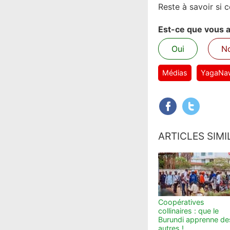
Reste à savoir si c
Est-ce que vous av
Oui
N
Médias
YagaNa
ARTICLES SIMI
Coopératives
collinaires : que le
Burundi apprenne de
autres !