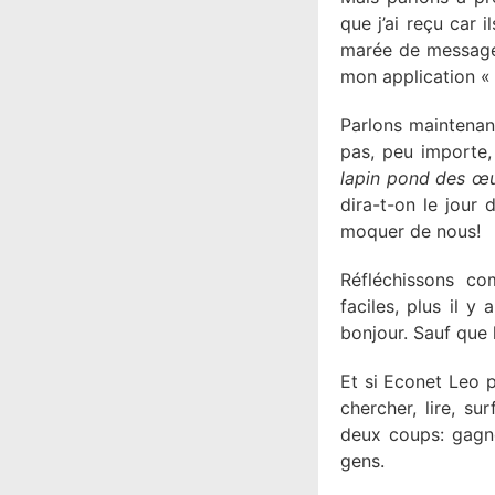
que j’ai reçu car
marée de messages
mon application «
Parlons maintenan
pas, peu importe
lapin pond des œu
dira-t-on le jour
moquer de nous!
Réfléchissons c
faciles, plus il 
bonjour. Sauf que 
Et si Econet Leo p
chercher, lire, su
deux coups: gagne
gens.