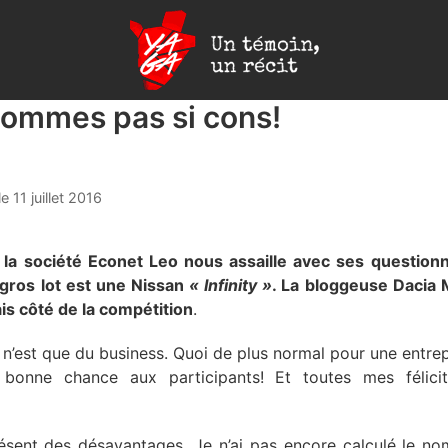
Yaga
Burundi
sommes pas si cons!
le
11 juillet 2016
 la société Econet Leo nous assaille avec ses questionn
gros lot est une Nissan
« Infinity »
. La bloggeuse Dacia
is côté de la compétition
.
 n’est que du business. Quoi de plus normal pour une entre
bonne chance aux participants! Et toutes mes félicit
ésent des désavantages. Je n’ai pas encore calculé le 