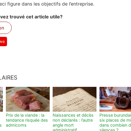
eci figure dans les objectifs de l’entreprise.
ez trouvé cet article utile?
on
we
LAIRES
Prix de la viande : la
Naissances et décès
Presse burundai
tendance risquée des
non déclarés : l’autre
six places de m
s
admicoms
angle mort
dans combien 
administratif
silences ?