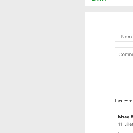
Votre
nom
*
Commen
*
Les com
Mzee 
11 juil