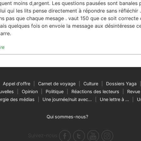
uent moins d,argent. Les questions pausées sont banales 
lui qui les lits pense directement à répondre sans réfléchir .
ns pas que chaque mesage . vaut 150 que ce soit correcte
ais quelques fois on envoie la message aux désintéresse ce
arre.
re
Appel d'offre
Carnet de voyage
Culture
Dossiers Yaga
velles
Opinion
Politique
Réactions des lecteurs
Revue 
rgie des médias
Une journée/nuit avec…
Une lettre à …
U
Qui sommes-nous?
Suivez-nous