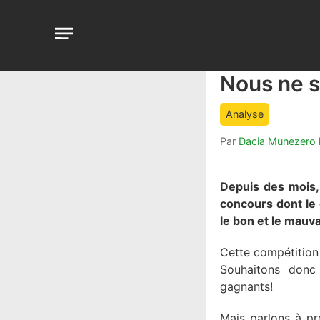
Aller
au
Open
contenu
menu
Nous ne 
article
comment
count
Analyse
is:
Par
Dacia Munezero
Depuis des mois,
concours dont le 
le bon et le mauva
Cette compétition
Souhaitons donc 
gagnants!
Mais parlons à pr