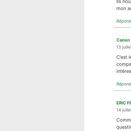
Ils no
mon ad
Répond
Canon
13 juil
C’est 
compag
intére
Répond
ERIC F
14 juil
Comme 
questi