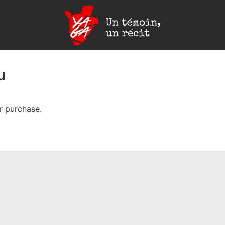
Yaga
Burundi
u
r purchase.