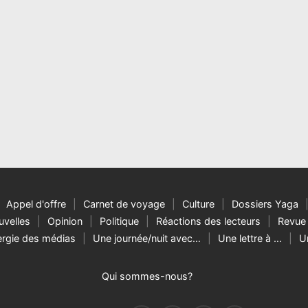
Appel d'offre
Carnet de voyage
Culture
Dossiers Yaga
velles
Opinion
Politique
Réactions des lecteurs
Revue 
rgie des médias
Une journée/nuit avec…
Une lettre à …
U
Qui sommes-nous?