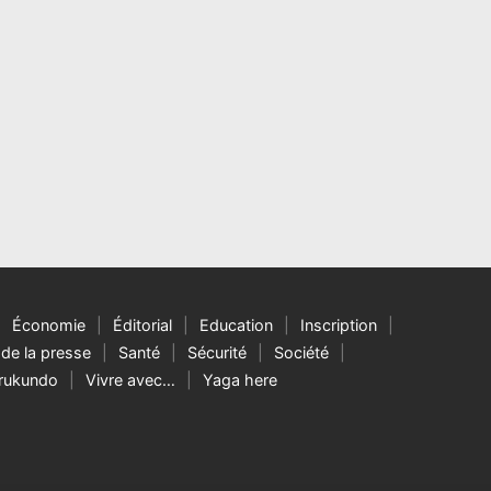
Économie
Éditorial
Education
Inscription
de la presse
Santé
Sécurité
Société
rukundo
Vivre avec…
Yaga here