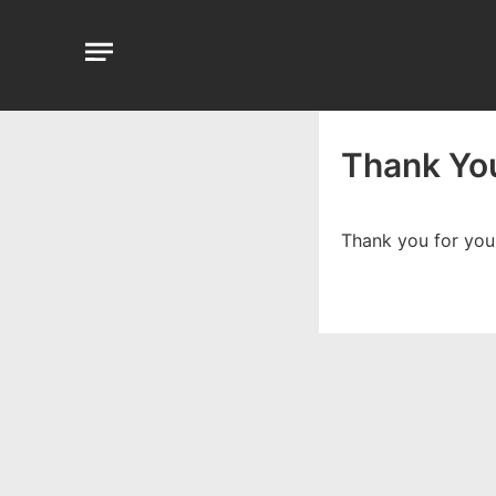
Aller
au
Open
contenu
menu
Thank Yo
Thank you for you