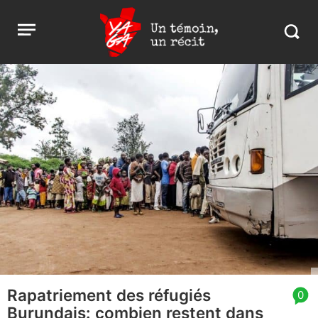
Aller
Yaga
Open
au
Burundi
Search
menu
contenu
in
https:
burund
Rapatriement des réfugiés
article
0
Burundais: combien restent dans
comment