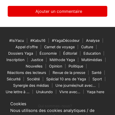
#IsiYacu
#Kabu16
#YagaDécodeur
Analyse
Appel d'offre
Carnet de voyage
Culture
Dossiers Yaga
Économie
Éditorial
Education
Inscription
Justice
Méthode Yaga
Multimédias
Nouvelles
Opinion
Politique
Réactions des lecteurs
Revue de la presse
Santé
Sécurité
Société
Spécial 10 ans de Yaga
Sport
Synergie des médias
Une journée/nuit avec…
Une lettre à …
Urukundo
Vivre avec…
Yaga here
Cookies
Qui sommes-nous?
Nous utilisons des cookies analytiques / de