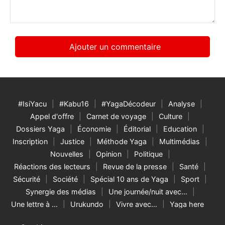
*
#IsiYacu
#Kabu16
#YagaDécodeur
Analyse
Appel d'offre
Carnet de voyage
Culture
Dossiers Yaga
Économie
Éditorial
Education
Inscription
Justice
Méthode Yaga
Multimédias
Nouvelles
Opinion
Politique
Réactions des lecteurs
Revue de la presse
Santé
Sécurité
Société
Spécial 10 ans de Yaga
Sport
Synergie des médias
Une journée/nuit avec…
Une lettre à …
Urukundo
Vivre avec…
Yaga here