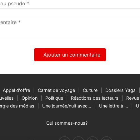
taire
Appel d'offre
Carnet de voyage
Culture
Dossiers Yaga
velles
Opinion
Politique
Réactions des lecteurs
Revue 
rgie des médias
Une journée/nuit avec…
Une lettre à …
U
Qui sommes-nous?