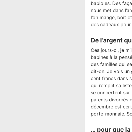
babioles. Des faça
nous met dans l’a
l’on mange, boit e
des cadeaux pour l
De l’argent q
Ces jours-ci, je m
babines à la pensé
des familles qui s
dit-on. Je vois un 
cent francs dans sa
qui remplit sa list
se concertent sur
parents divorcés q
décembre est cert
porte-monnaie. So
… pour que l