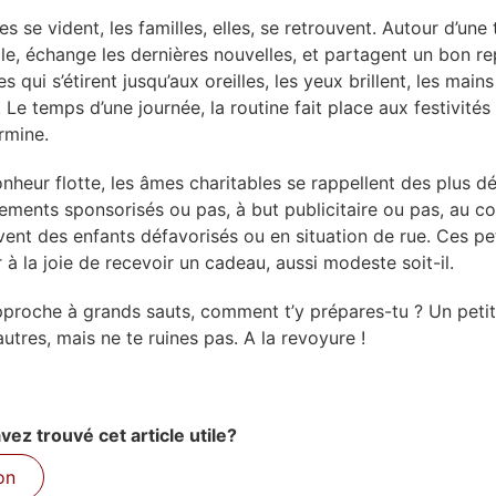
s se vident, les familles, elles, se retrouvent. Autour d’une 
le, échange les dernières nouvelles, et partagent un bon re
s qui s’étirent jusqu’aux oreilles, les yeux brillent, les main
 Le temps d’une journée, la routine fait place aux festivités
rmine.
onheur flotte, les âmes charitables se rappellent des plus d
ments sponsorisés ou pas, à but publicitaire ou pas, au c
uvent des enfants défavorisés ou en situation de rue. Ces pe
 à la joie de recevoir un cadeau, aussi modeste soit-il.
pproche à grands sauts, comment t’y prépares-tu ? Un petit 
d’autres, mais ne te ruines pas. A la revoyure !
ez trouvé cet article utile?
on