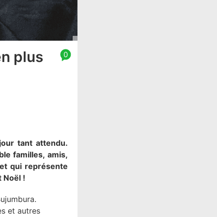
en plus
0
jour tant attendu.
le familles, amis,
 et qui représente
 Noël !
Bujumbura.
s et autres