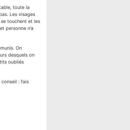
table, toute la
pas. Les visages
s se touchent et les
 et personne n’a
émunis. On
ours desquels on
tits oubliés
conseil : fais