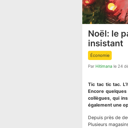
Noël: le p
article
comment
insistant
count
is:
Économie
Par
Hitimana
le
24 d
Tic tac tic tac. 
Encore quelques h
collègues, qui in
également une opp
Depuis près de de
Plusieurs magasins