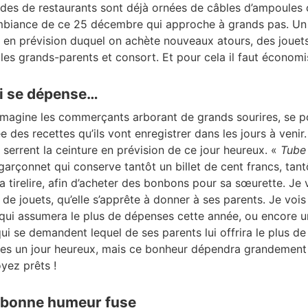
des de restaurants sont déjà ornées de câbles d’ampoules 
mbiance de ce 25 décembre qui approche à grands pas. Un 
t en prévision duquel on achète nouveaux atours, des jouets
es grands-parents et consort. Et pour cela il faut économiser
ui se dépense…
’imagine les commerçants arborant de grands sourires, se p
e des recettes qu’ils vont enregistrer dans les jours à veni
e serrent la ceinture en prévision de ce jour heureux. «
Tube
garçonnet qui conserve tantôt un billet de cent francs, tantô
 tirelire, afin d’acheter des bonbons pour sa sœurette. Je vo
e de jouets, qu’elle s’apprête à donner à ses parents. Je voi
 qui assumera le plus de dépenses cette année, ou encore 
ui se demandent lequel de ses parents lui offrira le plus de
es un jour heureux, mais ce bonheur dépendra grandement 
yez prêts !
a bonne humeur fuse