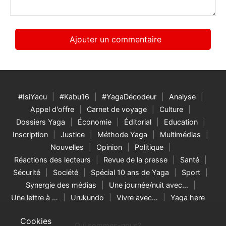
#IsiYacu
#Kabu16
#YagaDécodeur
Analyse
Appel d'offre
Carnet de voyage
Culture
Dossiers Yaga
Économie
Éditorial
Education
Inscription
Justice
Méthode Yaga
Multimédias
Nouvelles
Opinion
Politique
Réactions des lecteurs
Revue de la presse
Santé
Sécurité
Société
Spécial 10 ans de Yaga
Sport
Synergie des médias
Une journée/nuit avec…
Une lettre à …
Urukundo
Vivre avec…
Yaga here
Cookies
Qui sommes-nous?