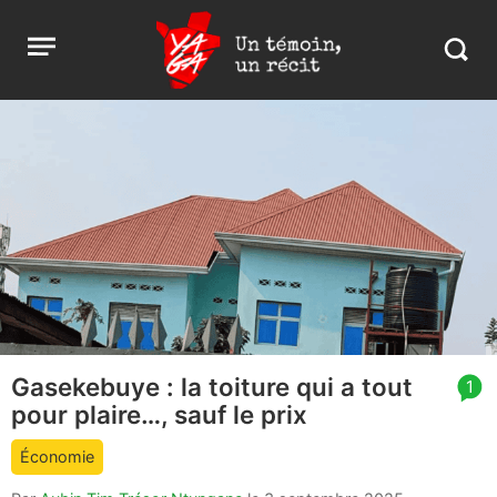
Aller
Yaga
Open
au
Burundi
Search
menu
contenu
in
https:
burund
Gasekebuye : la toiture qui a tout
article
1
pour plaire…, sauf le prix
comment
count
Économie
is: