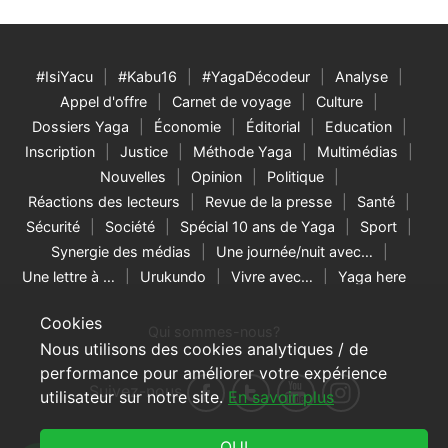
#IsiYacu
#Kabu16
#YagaDécodeur
Analyse
Appel d'offre
Carnet de voyage
Culture
Dossiers Yaga
Économie
Éditorial
Education
Inscription
Justice
Méthode Yaga
Multimédias
Nouvelles
Opinion
Politique
Réactions des lecteurs
Revue de la presse
Santé
Sécurité
Société
Spécial 10 ans de Yaga
Sport
Synergie des médias
Une journée/nuit avec…
Une lettre à …
Urukundo
Vivre avec…
Yaga here
Cookies
Qui sommes-nous?
Nous utilisons des cookies analytiques / de
performance pour améliorer votre expérience
Suivez-nous
utilisateur sur notre site.
En savoir plus