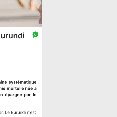
Burundi
6
taine systématique
mie mortelle née à
on épargné par le
. Le Burundi n’est