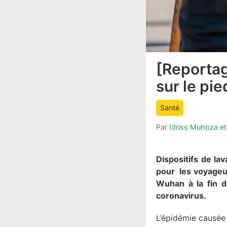
[Reportag
article
comment
sur le pi
count
is:
Santé
Par
Idriss Muhoza e
Dispositifs de la
pour les voyageur
Wuhan à la fin d
coronavirus.
L’épidémie causée 