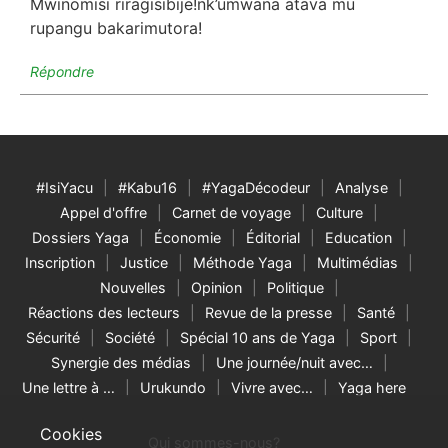
Mwinomisi riragisibije!nk’umwana atava mu
rupangu bakarimutora!
Répondre
#IsiYacu
#Kabu16
#YagaDécodeur
Analyse
Appel d'offre
Carnet de voyage
Culture
Dossiers Yaga
Économie
Éditorial
Education
Inscription
Justice
Méthode Yaga
Multimédias
Nouvelles
Opinion
Politique
Réactions des lecteurs
Revue de la presse
Santé
Sécurité
Société
Spécial 10 ans de Yaga
Sport
Synergie des médias
Une journée/nuit avec…
Une lettre à …
Urukundo
Vivre avec…
Yaga here
Cookies
Qui sommes-nous?