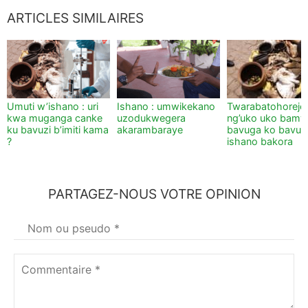
ARTICLES SIMILAIRES
Umuti w’ishano : uri
Ishano : umwikekano
Twarabatohoreje 
kwa muganga canke
uzodukwegera
ng’uko uko bam
ku bavuzi b’imiti kama
akarambaraye
bavuga ko bavur
?
ishano bakora
PARTAGEZ-NOUS VOTRE OPINION
Votre
nom
*
Commentaire
*