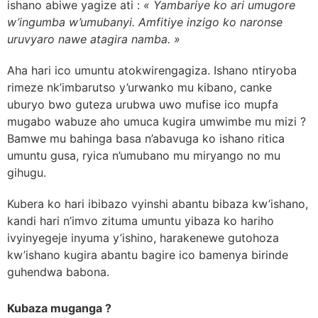
ishano abiwe yagize ati :
« Yambariye ko ari umugore
w’ingumba w’umubanyi. Amfitiye inzigo ko naronse
uruvyaro nawe atagira namba. »
Aha hari ico umuntu atokwirengagiza. Ishano ntiryoba
rimeze nk’imbarutso y’urwanko mu kibano, canke
uburyo bwo guteza urubwa uwo mufise ico mupfa
mugabo wabuze aho umuca kugira umwimbe mu mizi ?
Bamwe mu bahinga basa n’abavuga ko ishano ritica
umuntu gusa, ryica n’umubano mu miryango no mu
gihugu.
Kubera ko hari ibibazo vyinshi abantu bibaza kw’ishano,
kandi hari n’imvo zituma umuntu yibaza ko hariho
ivyinyegeje inyuma y’ishino, harakenewe gutohoza
kw’ishano kugira abantu bagire ico bamenya birinde
guhendwa babona.
Kubaza muganga ?