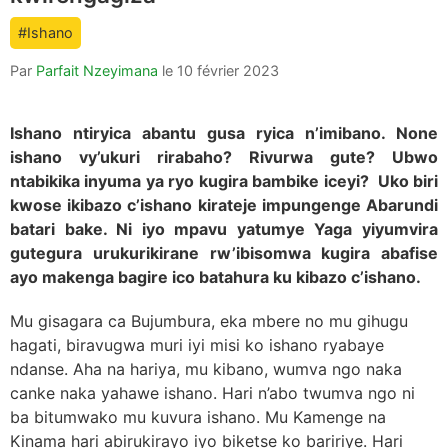
count
#Ishano
is:
Par
Parfait Nzeyimana
le
10 février 2023
Ishano ntiryica abantu gusa ryica n’imibano. None
ishano vy’ukuri rirabaho? Rivurwa gute? Ubwo
ntabikika inyuma ya ryo kugira bambike iceyi? Uko biri
kwose ikibazo c’ishano kirateje impungenge Abarundi
batari bake. Ni iyo mpavu yatumye Yaga yiyumvira
gutegura urukurikirane rw’ibisomwa kugira abafise
ayo makenga bagire ico batahura ku kibazo c’ishano.
Mu gisagara ca Bujumbura, eka mbere no mu gihugu
hagati, biravugwa muri iyi misi ko ishano ryabaye
ndanse. Aha na hariya, mu kibano, wumva ngo naka
canke naka yahawe ishano. Hari n’abo twumva ngo ni
ba bitumwako mu kuvura ishano. Mu Kamenge na
Kinama hari abirukirayo iyo biketse ko baririye. Hari