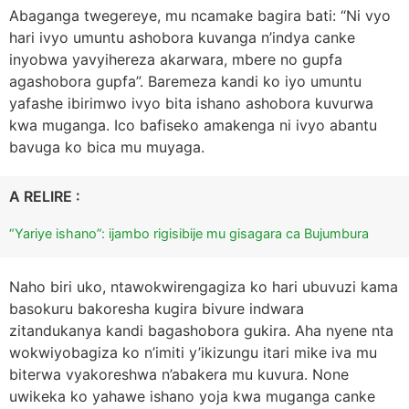
Abaganga twegereye, mu ncamake bagira bati: “Ni vyo
hari ivyo umuntu ashobora kuvanga n’indya canke
inyobwa yavyihereza akarwara, mbere no gupfa
agashobora gupfa”. Baremeza kandi ko iyo umuntu
yafashe ibirimwo ivyo bita ishano ashobora kuvurwa
kwa muganga. Ico bafiseko amakenga ni ivyo abantu
bavuga ko bica mu muyaga.
A RELIRE :
“Yariye ishano”: ijambo rigisibije mu gisagara ca Bujumbura
Naho biri uko, ntawokwirengagiza ko hari ubuvuzi kama
basokuru bakoresha kugira bivure indwara
zitandukanya kandi bagashobora gukira. Aha nyene nta
wokwiyobagiza ko n’imiti y’ikizungu itari mike iva mu
biterwa vyakoreshwa n’abakera mu kuvura. None
uwikeka ko yahawe ishano yoja kwa muganga canke