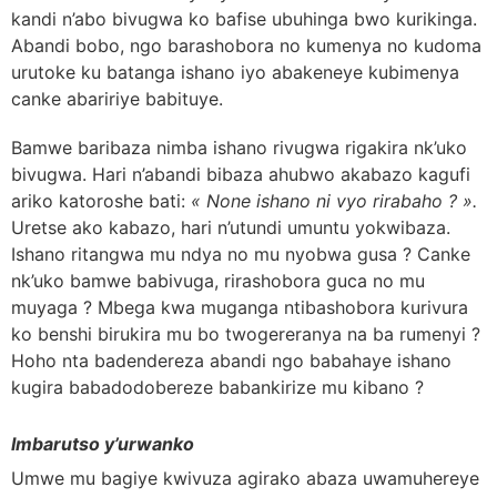
kandi n’abo bivugwa ko bafise ubuhinga bwo kurikinga.
Abandi bobo, ngo barashobora no kumenya no kudoma
urutoke ku batanga ishano iyo abakeneye kubimenya
canke abaririye babituye.
Bamwe baribaza nimba ishano rivugwa rigakira nk’uko
bivugwa. Hari n’abandi bibaza ahubwo akabazo kagufi
ariko katoroshe bati:
« None ishano ni vyo rirabaho ? ».
Uretse ako kabazo, hari n’utundi umuntu yokwibaza.
Ishano ritangwa mu ndya no mu nyobwa gusa ? Canke
nk’uko bamwe babivuga, rirashobora guca no mu
muyaga ? Mbega kwa muganga ntibashobora kurivura
ko benshi birukira mu bo twogereranya na ba rumenyi ?
Hoho nta badendereza abandi ngo babahaye ishano
kugira babadodobereze babankirize mu kibano ?
Imbarutso y’urwanko
Umwe mu bagiye kwivuza agirako abaza uwamuhereye