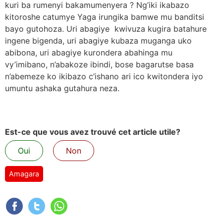
kuri ba rumenyi bakamumenyera ? Ng’iki ikabazo
kitoroshe catumye Yaga irungika bamwe mu banditsi
bayo gutohoza. Uri abagiye kwivuza kugira batahure
ingene bigenda, uri abagiye kubaza muganga uko
abibona, uri abagiye kurondera abahinga mu
vy’imibano, n’abakoze ibindi, bose bagarutse basa
n’abemeze ko ikibazo c’ishano ari ico kwitondera iyo
umuntu ashaka gutahura neza.
Est-ce que vous avez trouvé cet article utile?
Oui
Non
Amagara