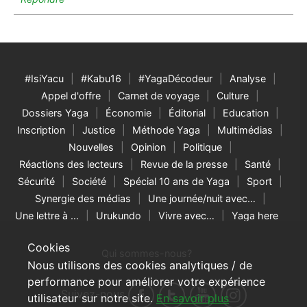
#IsiYacu
#Kabu16
#YagaDécodeur
Analyse
Appel d'offre
Carnet de voyage
Culture
Dossiers Yaga
Économie
Éditorial
Education
Inscription
Justice
Méthode Yaga
Multimédias
Nouvelles
Opinion
Politique
Réactions des lecteurs
Revue de la presse
Santé
Sécurité
Société
Spécial 10 ans de Yaga
Sport
Synergie des médias
Une journée/nuit avec…
Une lettre à …
Urukundo
Vivre avec…
Yaga here
Cookies
Qui sommes-nous?
Nous utilisons des cookies analytiques / de
performance pour améliorer votre expérience
Suivez-nous
utilisateur sur notre site.
En savoir plus