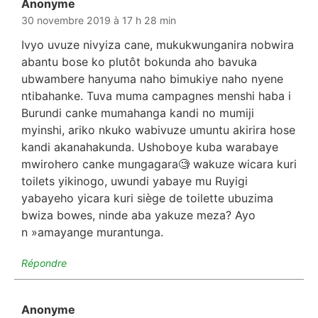
Anonyme
dit :
30 novembre 2019 à 17 h 28 min
Ivyo uvuze nivyiza cane, mukukwunganira nobwira
abantu bose ko plutôt bokunda aho bavuka
ubwambere hanyuma naho bimukiye naho nyene
ntibahanke. Tuva muma campagnes menshi haba i
Burundi canke mumahanga kandi no mumiji
myinshi, ariko nkuko wabivuze umuntu akirira hose
kandi akanahakunda. Ushoboye kuba warabaye
mwirohero canke mungagara🧐 wakuze wicara kuri
toilets yikinogo, uwundi yabaye mu Ruyigi
yabayeho yicara kuri siège de toilette ubuzima
bwiza bowes, ninde aba yakuze meza? Ayo
n »amayange murantunga.
Répondre
Anonyme
dit :