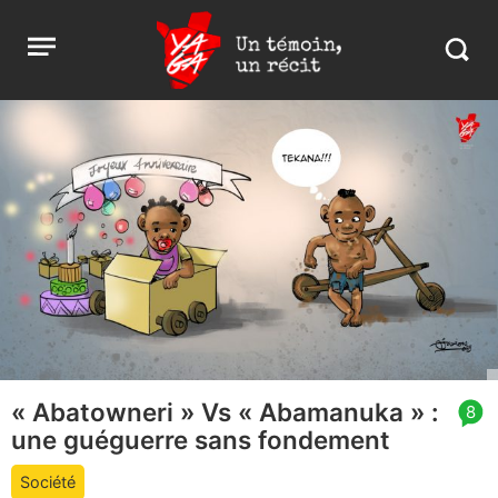
Aller
Yaga
Open
au
Burundi
Search
menu
contenu
in
https:
burund
« Abatowneri » Vs « Abamanuka » :
article
8
une guéguerre sans fondement
comment
count
Société
is: