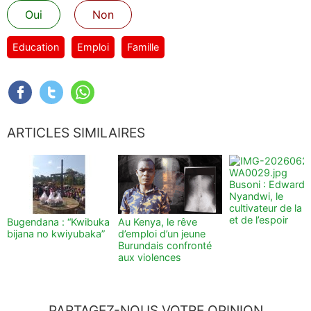
Oui
Non
Education
Emploi
Famille
ARTICLES SIMILAIRES
Busoni : Edward
Nyandwi, le
cultivateur de la t
et de l’espoir
Bugendana : “Kwibuka
Au Kenya, le rêve
bijana no kwiyubaka”
d’emploi d’un jeune
Burundais confronté
aux violences
PARTAGEZ-NOUS VOTRE OPINION