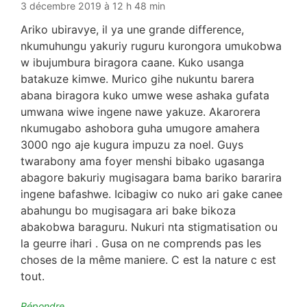
3 décembre 2019 à 12 h 48 min
Ariko ubiravye, il ya une grande difference,
nkumuhungu yakuriy ruguru kurongora umukobwa
w ibujumbura biragora caane. Kuko usanga
batakuze kimwe. Murico gihe nukuntu barera
abana biragora kuko umwe wese ashaka gufata
umwana wiwe ingene nawe yakuze. Akarorera
nkumugabo ashobora guha umugore amahera
3000 ngo aje kugura impuzu za noel. Guys
twarabony ama foyer menshi bibako ugasanga
abagore bakuriy mugisagara bama bariko bararira
ingene bafashwe. Icibagiw co nuko ari gake canee
abahungu bo mugisagara ari bake bikoza
abakobwa baraguru. Nukuri nta stigmatisation ou
la geurre ihari . Gusa on ne comprends pas les
choses de la même maniere. C est la nature c est
tout.
Répondre