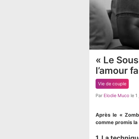
« Le Sous
article
comment
l’amour fa
count
is:
Vie de couple
Par
Elodie Muco
le
1
Après le « Zombi
comme promis la 
1. La techniq