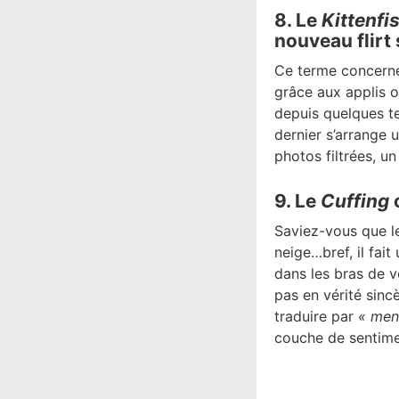
8. Le
Kittenfi
nouveau flirt 
Ce terme concerne 
grâce aux applis o
depuis quelques t
dernier s’arrange 
photos filtrées, un
9. Le
Cuffing
Saviez-vous que le 
neige…bref, il fai
dans les bras de v
pas en vérité sinc
traduire par
« men
couche de sentim