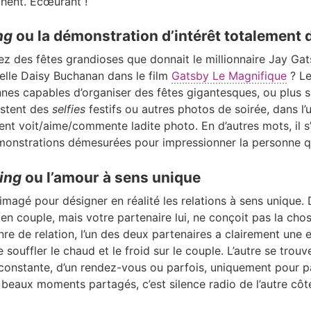
chent. Écœurant !
ng
ou la démonstration d’intérêt totalement
z des fêtes grandioses que donnait le millionnaire Jay Ga
elle Daisy Buchanan dans le film
Gatsby Le Magnifique
? L
nes capables d’organiser des fêtes gigantesques, ou plus s
ostent des
selfies
festifs ou autres photos de soirée, dans l’
t voit/aime/commente ladite photo. En d’autres mots, il s
monstrations démesurées pour impressionner la personne qu
ing
ou l’amour à sens unique
imagé pour désigner en réalité les relations à sens unique. D
n couple, mais votre partenaire lui, ne conçoit pas la ch
re de relation, l’un des deux partenaires a clairement une 
e souffler le chaud et le froid sur le couple.
L’autre se trou
 constante, d’un rendez-vous ou parfois, uniquement pour pa
 beaux moments partagés, c’est silence radio de l’autre côté