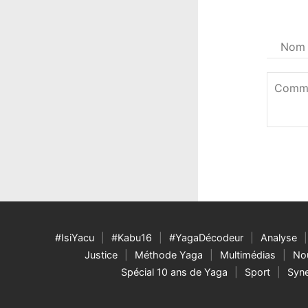
Votre
nom
*
Commen
*
#IsiYacu
#Kabu16
#YagaDécodeur
Analyse
Justice
Méthode Yaga
Multimédias
Nou
Spécial 10 ans de Yaga
Sport
Syne