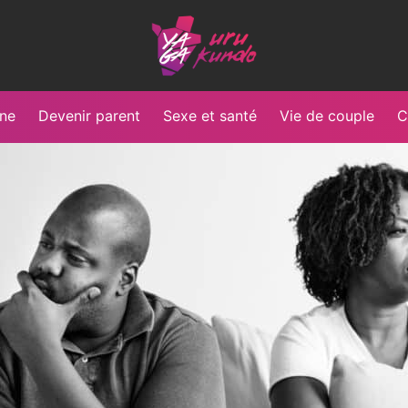
Yaga
Burundi
une
Devenir parent
Sexe et santé
Vie de couple
C