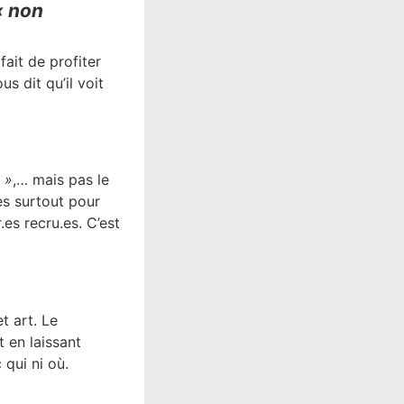
« non
fait de profiter
us dit qu’il voit
 »
,… mais pas le
iles surtout pour
.es recru.es. C’est
t art. Le
 en laissant
 qui ni où.