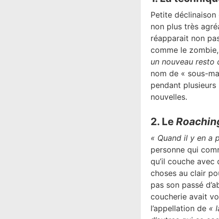
Petite déclinaison
non plus très agré
réapparait non pa
comme le zombie, 
un nouveau resto q
nom de « sous-mar
pendant plusieurs 
nouvelles.
2. Le
Roachi
« Quand il y en a p
personne qui comm
qu’il couche avec 
choses au clair p
pas son passé d’ab
coucherie avait vot
l’appellation de
« 