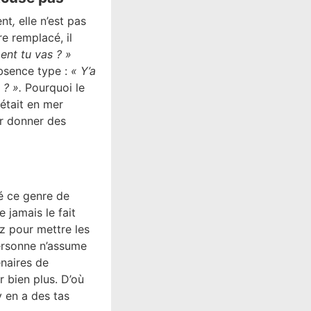
nt
,
elle n’est pas
re remplacé, il
ent tu vas ? »
bsence type :
« Y’a
 ? ».
Pourquoi le
était en mer
ur donner des
é ce genre de
jamais le fait
z pour mettre les
ersonne n’assume
enaires de
r bien plus. D’où
y en a des tas