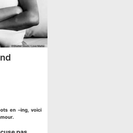
and
ts en –ing, voici
amour.
excuse pas