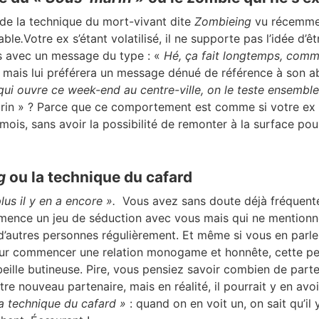
 de la technique du mort-vivant dite
Zombieing
vu récemme
able
.
Votre ex s’étant volatilisé, il ne supporte pas l’idée d’êt
s avec un message du type : «
Hé, ça fait longtemps, comm
mais lui préférera un message dénué de référence à son a
ui ouvre ce week-end au centre-ville, on le teste ensemble
in » ? Parce que c
e comportement est comme si votre ex 
mois, sans avoir la possibilité de remonter à la surface po
ng
ou la technique du cafard
lus il y en a encore ».
Vous avez sans doute déjà fréquent
ence un jeu de séduction avec vous mais qui ne mentionne 
d’autres personnes régulièrement. Et même si vous en parle
our commencer une relation monogame et honnête, cette p
eille butineuse. Pire, vous pensiez savoir combien de part
re nouveau partenaire, mais en réalité, il pourrait y en avoi
la technique du cafard »
: quand on en voit un, on sait qu’il 