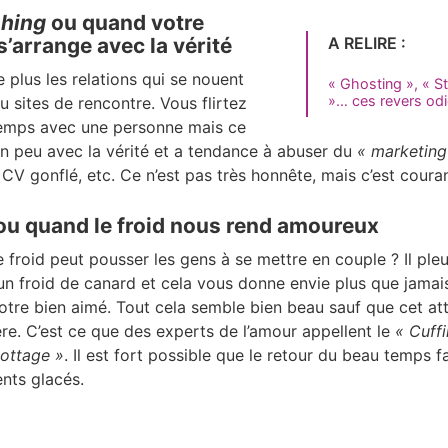
shing
ou quand votre
s’arrange avec la vérité
A RELIRE :
plus les relations qui se nouent
« Ghosting », « S
»… ces revers odi
u sites de rencontre. Vous flirtez
emps avec une personne mais ce
un peu avec la vérité et a tendance à abuser du
« marketing
 CV gonflé, etc. Ce n’est pas très honnête, mais c’est couran
ou quand le froid nous rend amoureux
froid peut pousser les gens à se mettre en couple ? Il pleut, 
t un froid de canard et cela vous donne envie plus que jamai
otre bien aimé. Tout cela semble bien beau sauf que cet at
ère. C’est ce que des experts de l’amour appellent le
« Cuff
ottage »
. I
l est fort possible que le retour du beau temps f
ents glacés.