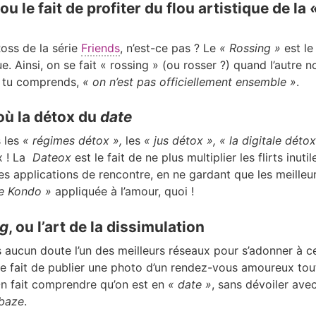
ou le fait de profiter du flou artistique de la
oss de la série
Friends
, n’est-ce pas ? Le
« Rossing »
est le 
ue. Ainsi, on se fait « rossing » (ou rosser ?) quand l’autre no
e, tu comprends,
« on n’est pas officiellement ensemble »
.
 où la détox du
date
 les
« régimes détox »,
les
« jus détox »,
« la digitale
détox
x ! La
Dateox
est le fait de ne plus multiplier les flirts inut
les applications de rencontre, en ne gardant que les meilleur
e Kondo »
appliquée à l’amour, quoi !
ng
, ou l’art de la dissimulation
 aucun doute l’un des meilleurs réseaux pour s’adonner à ce
le fait de publier une photo d’un rendez-vous amoureux tout
On fait comprendre qu’on est en
« date »
, sans dévoiler avec
baze
.