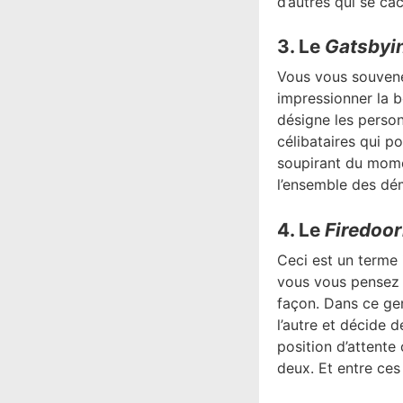
d’autres qui se ca
3. Le
Gatsbyi
Vous vous souvene
impressionner la b
désigne l
es person
célibataires qui p
soupirant du momen
l’ensemble d
es dé
4. Le
Firedoor
Ceci est un terme 
vous vous pensez e
façon.
Dans ce gen
l’autre et décide d
position d’attente
deux. Et entre ces