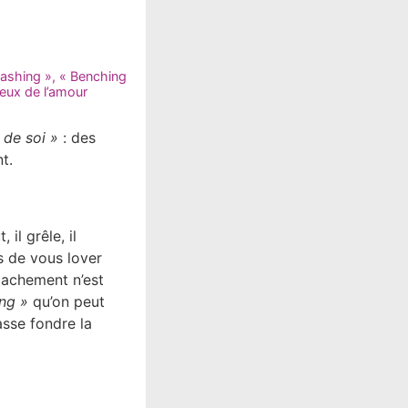
tashing », « Benching
eux de l’amour
 de soi »
: des
t.
il grêle, il
s de vous lover
tachement n’est
ing »
qu’on peut
asse fondre la