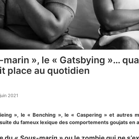
-marin », le « Gatsbying »… qu
it place au quotidien
 juin 2021
eing », le « Benching », le « Caspering » et autres mo
suite du fameux lexique des comportements goujats en 
ue du
« Sous-marin »
ou le zombie qui ne s’