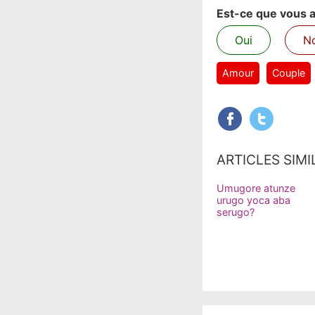
Est-ce que vous av
Oui
N
Amour
Couple
ARTICLES SIMI
Umugore atunze
urugo yoca aba
serugo?