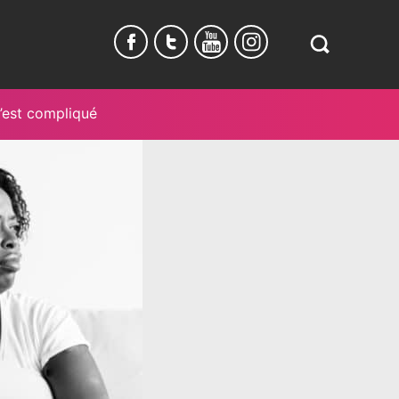
Search
in
https://www.
burundi.com/
’est compliqué