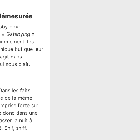
 démesurée
tsby pour
e
« Gatsbying »
implement, les
unique but que leur
’agit dans
i nous plaît.
ans les faits,
ose de la même
emprise forte sur
ve donc dans une
sser la nuit à
. Snif, sniff.