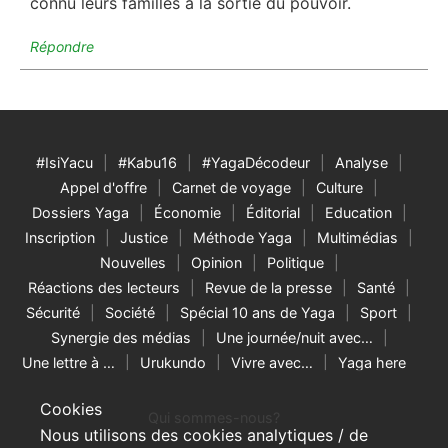
connu leurs familles à la sortie du pouvoir.
Répondre
#IsiYacu
#Kabu16
#YagaDécodeur
Analyse
Appel d'offre
Carnet de voyage
Culture
Dossiers Yaga
Économie
Éditorial
Education
Inscription
Justice
Méthode Yaga
Multimédias
Nouvelles
Opinion
Politique
Réactions des lecteurs
Revue de la presse
Santé
Sécurité
Société
Spécial 10 ans de Yaga
Sport
Synergie des médias
Une journée/nuit avec…
Une lettre à …
Urukundo
Vivre avec…
Yaga here
Cookies
Qui sommes-nous?
Nous utilisons des cookies analytiques / de