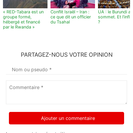
« RED-Tabara est un
Conflit Israël – Iran :
UA : le Burundi au
groupe formé,
ce que dit un officier
sommet. Et l’infl
hébergé et financé
du Tsahal
?
par le Rwanda »
PARTAGEZ-NOUS VOTRE OPINION
Votre
nom
*
Commentaire
*