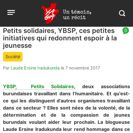
Aller
Yaga
Open
au
Burundi
Search
menu
contenu
in
https:
Petits solidaires, YBSP, ces petites
article
0
burund
initiatives qui redonnent espoir à la
comment
count
jeunesse
is:
Société
Par
Laude Ersine Iradukunda
le
7 novembre 2017
YBSP
, Petits Solidaires
, deux associations
burundaises travaillant dans l’humanitaire. Et qu’est-
ce qui les distinguent d’autres organismes travaillant
dans ce secteur ? Elles sont nées de la volonté, de la
détermination et de la compassion de jeunes
burundais voulant aider leur prochain. La blogueuse
Laude Ersine Iradukunda leur rend hommage dans ce