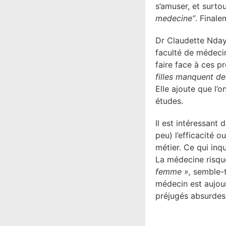
s’amuser, et surtout
medecine’’
. Finale
Dr Claudette Ndayi
faculté de médecine
faire face à ces p
filles manquent d
Elle ajoute que l’o
études.
Il est intéressant 
peu) l’efficacité o
métier. Ce qui inqu
La médecine risque
femme »,
semble-t-
médecin est aujou
préjugés absurdes 