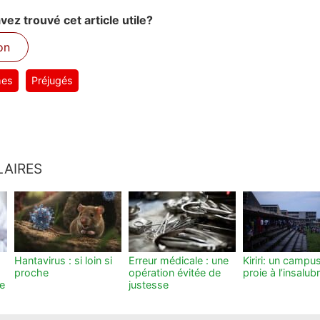
ez trouvé cet article utile?
on
es
Préjugés
LAIRES
Hantavirus : si loin si
Erreur médicale : une
Kiriri: un campu
proche
opération évitée de
proie à l’insalubr
le
justesse