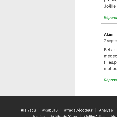
Joëlle
Répond
Akim
di
7 septe
Bel ar
médeci
filles.
metier
Répond
#IsiYacu
#Kabu16
#YagaDécodeur
Analyse
Justice
Méthode Yaga
Multimédias
Nou