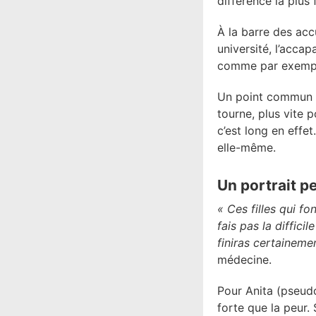
différence la plus
À la barre des acc
université, l’acca
comme par exemple
Un point commun a
tourne, plus vite 
c’est long en effet
elle-même.
Un portrait p
« Ces filles qui fo
fais pas la diffic
finiras certainement
médecine.
Pour Anita (pseudo
forte que la peur. 