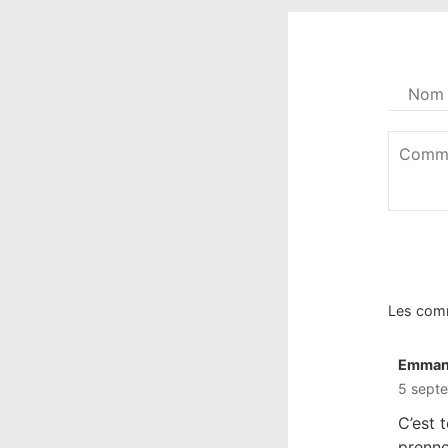
Votre
nom
*
Commen
*
Les com
Emman
5 sept
C’est t
prenne