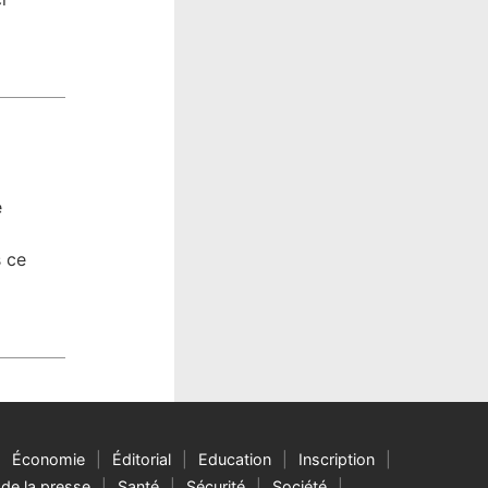
e
s ce
Économie
Éditorial
Education
Inscription
de la presse
Santé
Sécurité
Société