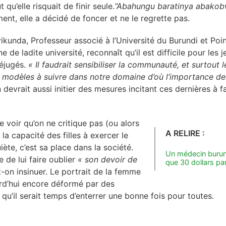
 qu’elle risquait de finir seule.
’’Abahungu baratinya abakob
ment, elle a décidé de foncer et ne le regrette pas.
kunda, Professeur associé à l’Université du Burundi et Poin
 de ladite université, reconnaît qu’il est difficile pour les j
réjugés.
« Il faudrait sensibiliser la communauté, et surtout 
e modèles à suivre dans notre domaine d’où l’importance d
n devrait aussi initier des mesures incitant ces dernières à 
de voir qu’on ne critique pas (ou alors
A RELIRE :
u la capacité des filles à exercer le
iète, c’est sa place dans la société.
Un médecin burun
 de lui faire oublier
« son devoir de
que 30 dollars p
on insinuer. Le portrait de la femme
rd’hui encore déformé par des
qu’il serait temps d’enterrer une bonne fois pour toutes.