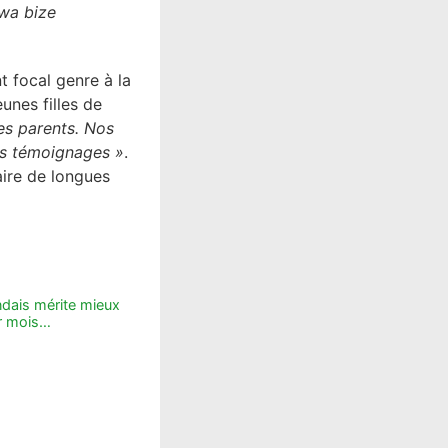
wa bize
t focal genre à la
eunes filles de
les parents. Nos
es témoignages »
.
faire de longues
dais mérite mieux
ar mois…