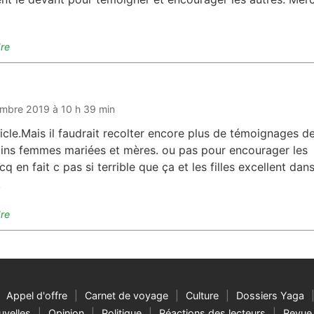
re
t :
mbre 2019 à 10 h 39 min
ticle.Mais il faudrait recolter encore plus de témoignages d
ns femmes mariées et mères. ou pas pour encourager les
pcq en fait c pas si terrible que ça et les filles excellent dan
.
re
Appel d'offre
Carnet de voyage
Culture
Dossiers Yaga
velles
Opinion
Politique
Réactions des lecteurs
Revue 