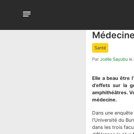
Aller
au
Open
contenu
menu
Médecine 
article
comment
count
Santé
is:
Par
Joëlle Sayubu
le
Elle a beau être 
d’effets sur la 
amphithéâtres. Vo
médecine.
Dans une enquête d
l’Université du Bu
dans les trois fac