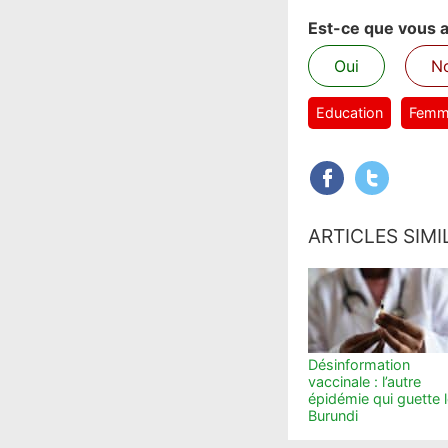
Est-ce que vous av
Oui
N
Education
Femm
ARTICLES SIMI
Désinformation
vaccinale : l’autre
épidémie qui guette 
Burundi