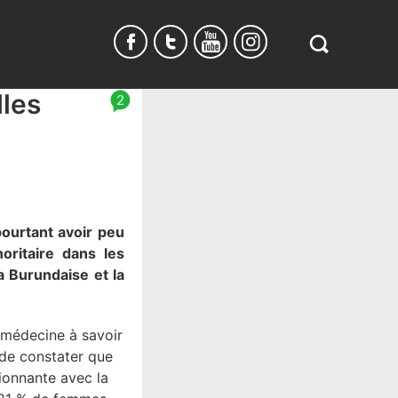
Search
in
https://www.
lles
2
burundi.com/
pourtant avoir peu
oritaire dans les
a Burundaise et la
 médecine à savoir
é de constater que
sionnante avec la