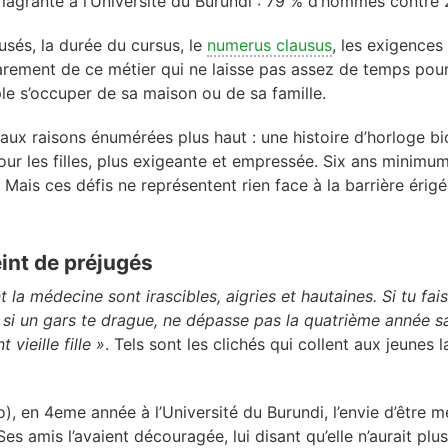
 flagrante à l’Université du Burundi : 79 % d’hommes contr
usés, la durée du cursus, le
numerus clausus
, les exigences 
parement de ce métier qui ne laisse pas assez de temps pour 
 s’occuper de sa maison ou de sa famille.
ux raisons énumérées plus haut : une histoire d’horloge bi
pour les filles, plus exigeante et empressée. Six ans minimum
. Mais ces défis ne représentent rien face à la barrière érigé
eint de préjugés
nt la médecine sont irascibles, aigries et hautaines. Si tu fa
ile si un gars te drague, ne dépasse pas la quatrième année s
 vieille fille »
. Tels sont les clichés qui collent aux jeunes 
), en 4eme année à l’Université du Burundi, l’envie d’être m
Ses amis l’avaient découragée, lui disant qu’elle n’aurait plu