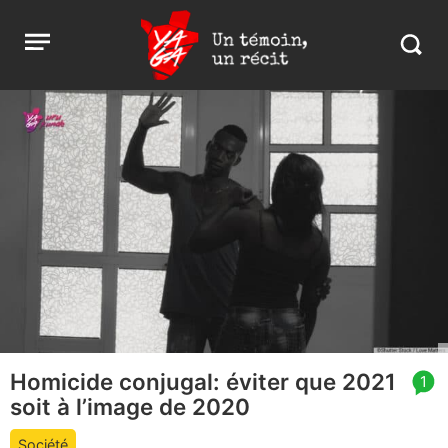
Aller
Yaga
Open
au
Burundi
Search
menu
contenu
in
https:
burund
Homicide conjugal: éviter que 2021
article
1
soit à l’image de 2020
comment
count
Société