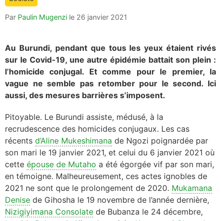
is:
Par
Paulin Mugenzi
le
26 janvier 2021
Au Burundi, pendant que tous les yeux étaient rivés
sur le Covid-19, une autre épidémie battait son plein :
l’homicide conjugal. Et comme pour le premier, la
vague ne semble pas retomber pour le second. Ici
aussi, des mesures barrières s’imposent.
Pitoyable. Le Burundi assiste, médusé, à la
recrudescence des homicides conjugaux. Les cas
récents
d’Aline Mukeshimana
de Ngozi poignardée par
son mari le 19 janvier 2021, et celui du 6 janvier 2021 où
cette
épouse de Mutaho
a été égorgée vif par son mari,
en témoigne. Malheureusement, ces actes ignobles de
2021 ne sont que le prolongement de 2020.
Mukamana
Denise
de Gihosha le 19 novembre de l’année dernière,
Nizigiyimana Consolate
de Bubanza le 24 décembre,