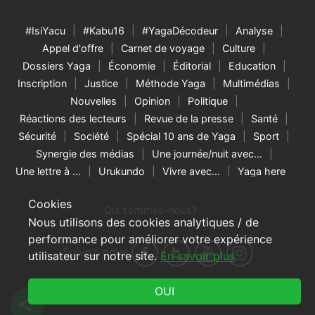
#IsiYacu
#Kabu16
#YagaDécodeur
Analyse
Appel d'offre
Carnet de voyage
Culture
Dossiers Yaga
Économie
Éditorial
Education
Inscription
Justice
Méthode Yaga
Multimédias
Nouvelles
Opinion
Politique
Réactions des lecteurs
Revue de la presse
Santé
Sécurité
Société
Spécial 10 ans de Yaga
Sport
Synergie des médias
Une journée/nuit avec…
Une lettre à …
Urukundo
Vivre avec…
Yaga here
Cookies
Qui sommes-nous?
Nous utilisons des cookies analytiques / de
performance pour améliorer votre expérience
Suivez-nous
utilisateur sur notre site.
En savoir plus
© 2026 Yaga Burundi & RNW Media