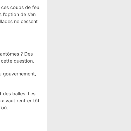
e ces coups de feu
 l’option de s’en
sillades ne cessent
 fantômes ? Des
 cette question.
 du gouvernement,
t des balles. Les
ux vaut rentrer tôt
’où.