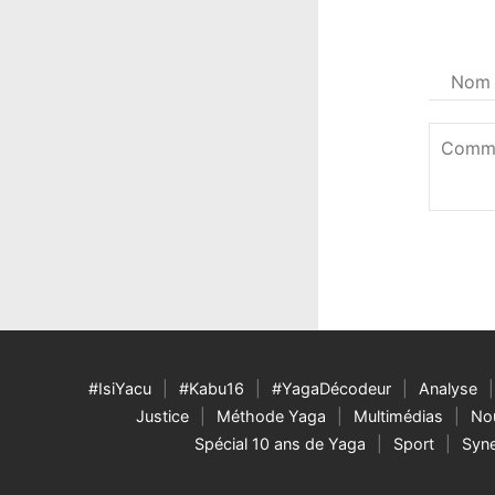
Votre
nom
*
Commen
*
#IsiYacu
#Kabu16
#YagaDécodeur
Analyse
Justice
Méthode Yaga
Multimédias
Nou
Spécial 10 ans de Yaga
Sport
Syne