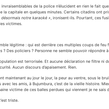
nvraisemblables de la police n’élucident en rien le fait qu
e la capitale en quelques minutes. Certains citadins ont pris
a désormais notre karaoké »
, ironisent-ils. Pourtant, ces fu
des victimes.
ble légitime : qui est derrière ces multiples coups de feu
ils ? Des policiers ? Personne ne semble pouvoir répondre à
opulation est terrorisée. Et aucune déclaration ne filtre ni
curité. Aucun discours d’apaisement. Rien.
nt maintenant au jour le jour, la peur au ventre, sous le brui
avec les amis, à Bujumbura, c’est de la vieille histoire. Mie
haine victime de ces balles perdues qui viennent je ne sais d
’est triste.