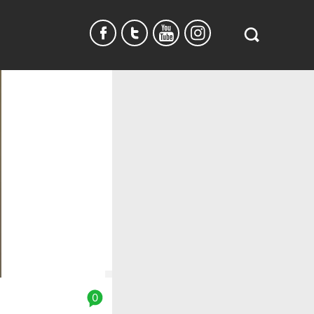
Search
in
https://www.
burundi.com/
0