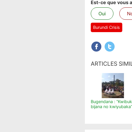
Est-ce que vous av
Oui
N
Burundi Crisis
ARTICLES SIMI
Bugendana : “Kwibu
bijana no kwiyubaka