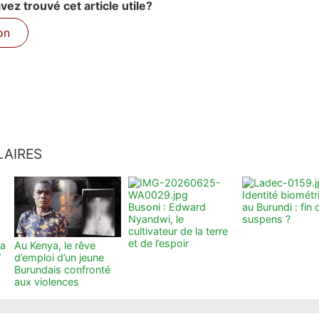
ez trouvé cet article utile?
on
LAIRES
Identité biométr
Busoni : Edward
au Burundi : fin 
Nyandwi, le
suspens ?
cultivateur de la terre
et de l’espoir
ka
Au Kenya, le rêve
”
d’emploi d’un jeune
Burundais confronté
aux violences