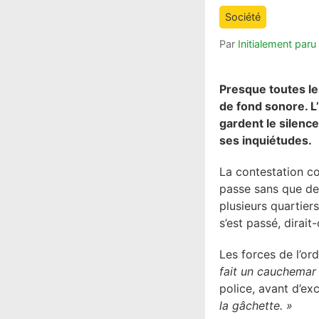
count
Société
is:
Par
Initialement par
Presque toutes les
de fond sonore. L’
gardent le silenc
ses inquiétudes.
La contestation co
passe sans que de
plusieurs quartier
s’est passé, dirait-
Les forces de l’ord
fait un cauchemar 
police, avant d’ex
la gâchette. »